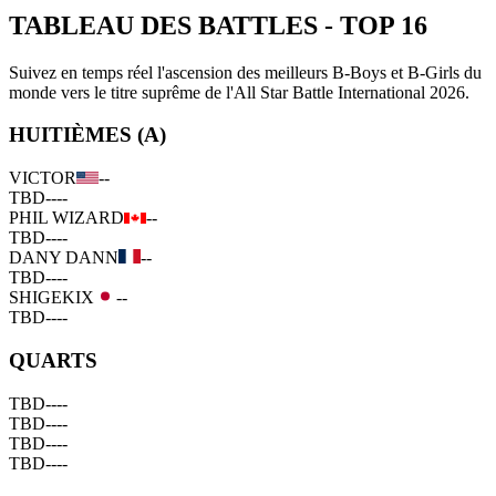
TABLEAU DES BATTLES
-
TOP 16
Suivez en temps réel l'ascension des meilleurs B-Boys et B-Girls du
monde vers le titre suprême de l'All Star Battle International 2026.
HUITIÈMES (A)
VICTOR
--
TBD
--
--
PHIL WIZARD
--
TBD
--
--
DANY DANN
--
TBD
--
--
SHIGEKIX
--
TBD
--
--
QUARTS
TBD
--
--
TBD
--
--
TBD
--
--
TBD
--
--