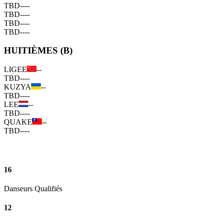
TBD
--
--
TBD
--
--
TBD
--
--
TBD
--
--
HUITIÈMES (B)
LIGEE
--
TBD
--
--
KUZYA
--
TBD
--
--
LEE
--
TBD
--
--
QUAKE
--
TBD
--
--
16
Danseurs Qualifiés
12