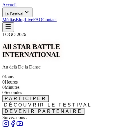
Accueil
Le Festival
Médias
Blog
Live
FAQ
Contact
TOGO 2026
All STAR BATTLE
INTERNATIONAL
Au delà De la Danse
0
Jours
0
Heures
0
Minutes
0
Secondes
PARTICIPER
DÉCOUVRIR LE FESTIVAL
DEVENIR PARTENAIRE
Suivez-nous :