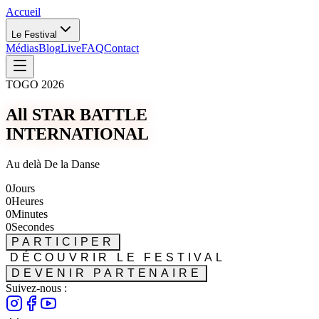
Accueil
Le Festival
Médias
Blog
Live
FAQ
Contact
TOGO 2026
All STAR BATTLE
INTERNATIONAL
Au delà De la Danse
0
Jours
0
Heures
0
Minutes
0
Secondes
PARTICIPER
DÉCOUVRIR LE FESTIVAL
DEVENIR PARTENAIRE
Suivez-nous :