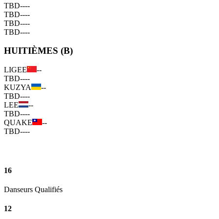
TBD
--
--
TBD
--
--
TBD
--
--
TBD
--
--
HUITIÈMES (B)
LIGEE
--
TBD
--
--
KUZYA
--
TBD
--
--
LEE
--
TBD
--
--
QUAKE
--
TBD
--
--
16
Danseurs Qualifiés
12