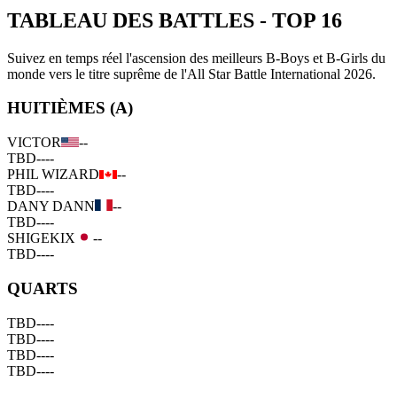
TABLEAU DES BATTLES
-
TOP 16
Suivez en temps réel l'ascension des meilleurs B-Boys et B-Girls du
monde vers le titre suprême de l'All Star Battle International 2026.
HUITIÈMES (A)
VICTOR
--
TBD
--
--
PHIL WIZARD
--
TBD
--
--
DANY DANN
--
TBD
--
--
SHIGEKIX
--
TBD
--
--
QUARTS
TBD
--
--
TBD
--
--
TBD
--
--
TBD
--
--