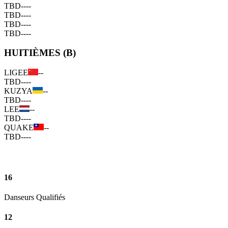
TBD
--
--
TBD
--
--
TBD
--
--
TBD
--
--
HUITIÈMES (B)
LIGEE
--
TBD
--
--
KUZYA
--
TBD
--
--
LEE
--
TBD
--
--
QUAKE
--
TBD
--
--
16
Danseurs Qualifiés
12