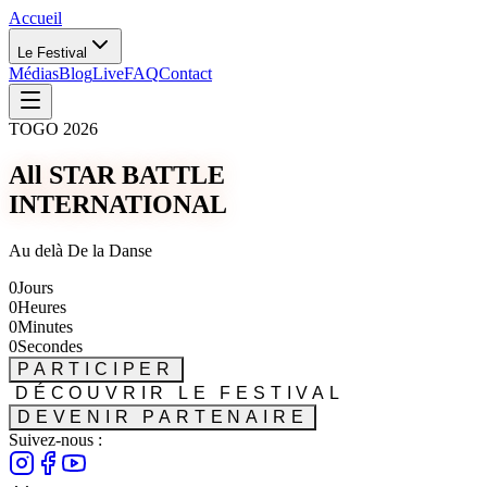
Accueil
Le Festival
Médias
Blog
Live
FAQ
Contact
TOGO 2026
All STAR BATTLE
INTERNATIONAL
Au delà De la Danse
0
Jours
0
Heures
0
Minutes
0
Secondes
PARTICIPER
DÉCOUVRIR LE FESTIVAL
DEVENIR PARTENAIRE
Suivez-nous :