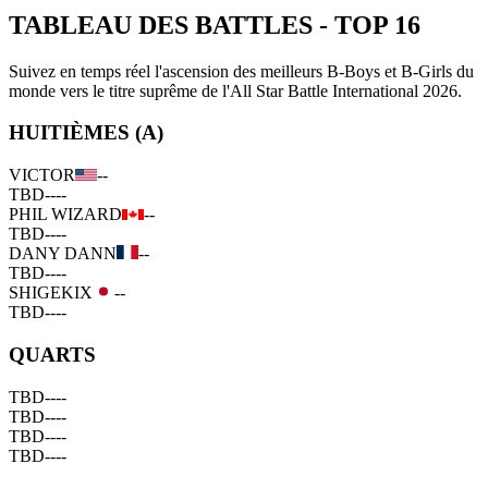
TABLEAU DES BATTLES
-
TOP 16
Suivez en temps réel l'ascension des meilleurs B-Boys et B-Girls du
monde vers le titre suprême de l'All Star Battle International 2026.
HUITIÈMES (A)
VICTOR
--
TBD
--
--
PHIL WIZARD
--
TBD
--
--
DANY DANN
--
TBD
--
--
SHIGEKIX
--
TBD
--
--
QUARTS
TBD
--
--
TBD
--
--
TBD
--
--
TBD
--
--