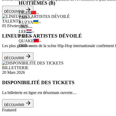
HUITIÈMES (B)
DÉCOUVRIR
LIGEE
--
TBD
--
--
TALENTS
KUZYA
--
05 Février 2026
TBD
--
--
LEE
--
LINEUP DES ARTISTES DÉVOILÉ
TBD
--
--
QUAKE
--
TBD
--
--
Les plus grands noms de la scène Hip-Hop internationale confirment leu
DÉCOUVRIR
BILLETTERIE
20 Mars 2026
DISPONIBILITÉ DES TICKETS
La billetterie en ligne est désormais ouverte....
DÉCOUVRIR
Featured