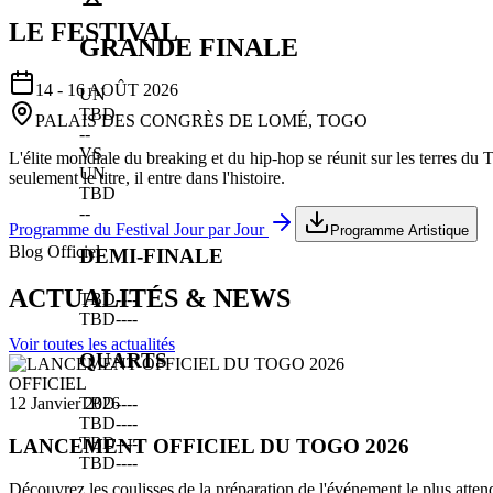
LE FESTIVAL
GRANDE FINALE
14 - 16 AOÛT 2026
UN
TBD
PALAIS DES CONGRÈS DE LOMÉ, TOGO
--
VS
L'élite mondiale du breaking et du hip-hop se réunit sur les terres du
UN
seulement le titre, il entre dans l'histoire.
TBD
--
Programme du Festival Jour par Jour
Programme Artistique
Blog Officiel
DEMI-FINALE
ACTUALITÉS & NEWS
TBD
--
--
TBD
--
--
Voir toutes les actualités
QUARTS
OFFICIEL
TBD
--
--
12 Janvier 2026
TBD
--
--
TBD
--
--
LANCEMENT OFFICIEL DU TOGO 2026
TBD
--
--
Découvrez les coulisses de la préparation de l'événement le plus atten