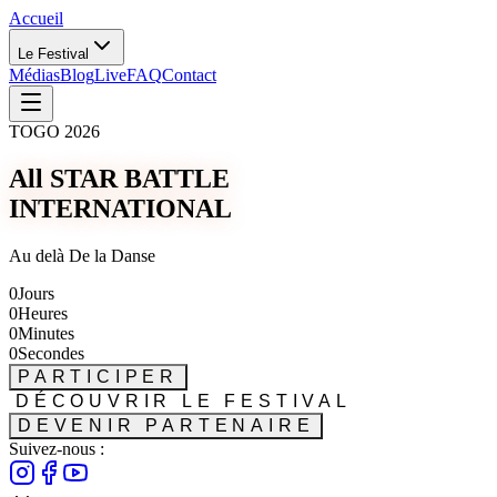
Accueil
Le Festival
Médias
Blog
Live
FAQ
Contact
TOGO 2026
All STAR BATTLE
INTERNATIONAL
Au delà De la Danse
0
Jours
0
Heures
0
Minutes
0
Secondes
PARTICIPER
DÉCOUVRIR LE FESTIVAL
DEVENIR PARTENAIRE
Suivez-nous :