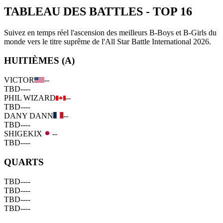
TABLEAU DES BATTLES
-
TOP 16
Suivez en temps réel l'ascension des meilleurs B-Boys et B-Girls du
monde vers le titre suprême de l'All Star Battle International 2026.
HUITIÈMES (A)
VICTOR
--
TBD
--
--
PHIL WIZARD
--
TBD
--
--
DANY DANN
--
TBD
--
--
SHIGEKIX
--
TBD
--
--
QUARTS
TBD
--
--
TBD
--
--
TBD
--
--
TBD
--
--