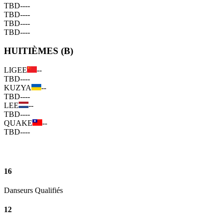
TBD
--
--
TBD
--
--
TBD
--
--
TBD
--
--
HUITIÈMES (B)
LIGEE
--
TBD
--
--
KUZYA
--
TBD
--
--
LEE
--
TBD
--
--
QUAKE
--
TBD
--
--
16
Danseurs Qualifiés
12