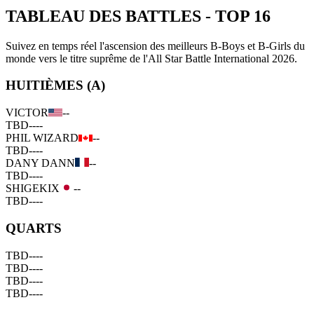
TABLEAU DES BATTLES
-
TOP 16
Suivez en temps réel l'ascension des meilleurs B-Boys et B-Girls du
monde vers le titre suprême de l'All Star Battle International 2026.
HUITIÈMES (A)
VICTOR
--
TBD
--
--
PHIL WIZARD
--
TBD
--
--
DANY DANN
--
TBD
--
--
SHIGEKIX
--
TBD
--
--
QUARTS
TBD
--
--
TBD
--
--
TBD
--
--
TBD
--
--