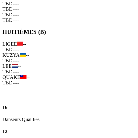
TBD
--
--
TBD
--
--
TBD
--
--
TBD
--
--
HUITIÈMES (B)
LIGEE
--
TBD
--
--
KUZYA
--
TBD
--
--
LEE
--
TBD
--
--
QUAKE
--
TBD
--
--
16
Danseurs Qualifiés
12