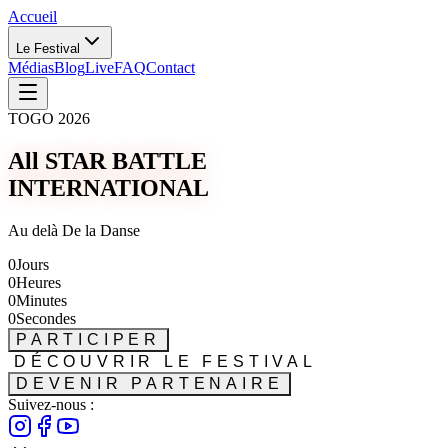
Accueil
Le Festival
Médias
Blog
Live
FAQ
Contact
TOGO 2026
All STAR BATTLE
INTERNATIONAL
Au delà De la Danse
0
Jours
0
Heures
0
Minutes
0
Secondes
PARTICIPER
DÉCOUVRIR LE FESTIVAL
DEVENIR PARTENAIRE
Suivez-nous :