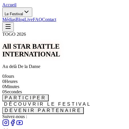
Accueil
Le Festival
Médias
Blog
Live
FAQ
Contact
TOGO 2026
All STAR BATTLE
INTERNATIONAL
Au delà De la Danse
0
Jours
0
Heures
0
Minutes
0
Secondes
PARTICIPER
DÉCOUVRIR LE FESTIVAL
DEVENIR PARTENAIRE
Suivez-nous :