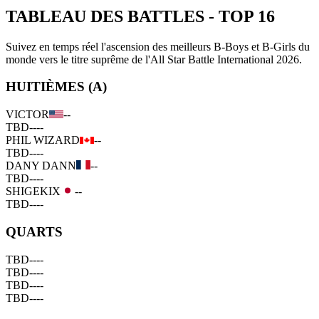
TABLEAU DES BATTLES
-
TOP 16
Suivez en temps réel l'ascension des meilleurs B-Boys et B-Girls du
monde vers le titre suprême de l'All Star Battle International 2026.
HUITIÈMES (A)
VICTOR
--
TBD
--
--
PHIL WIZARD
--
TBD
--
--
DANY DANN
--
TBD
--
--
SHIGEKIX
--
TBD
--
--
QUARTS
TBD
--
--
TBD
--
--
TBD
--
--
TBD
--
--