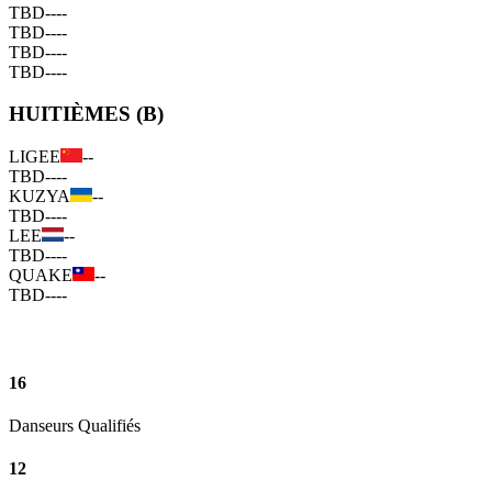
TBD
--
--
TBD
--
--
TBD
--
--
TBD
--
--
HUITIÈMES (B)
LIGEE
--
TBD
--
--
KUZYA
--
TBD
--
--
LEE
--
TBD
--
--
QUAKE
--
TBD
--
--
16
Danseurs Qualifiés
12