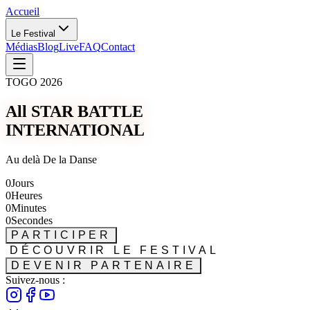
Accueil
Le Festival
Médias
Blog
Live
FAQ
Contact
TOGO 2026
All STAR BATTLE
INTERNATIONAL
Au delà De la Danse
0
Jours
0
Heures
0
Minutes
0
Secondes
PARTICIPER
DÉCOUVRIR LE FESTIVAL
DEVENIR PARTENAIRE
Suivez-nous :