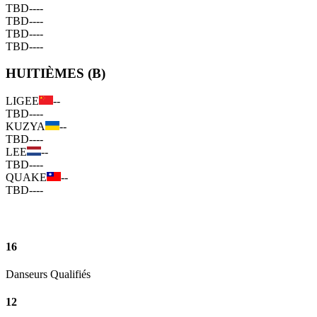
TBD
--
--
TBD
--
--
TBD
--
--
TBD
--
--
HUITIÈMES (B)
LIGEE
--
TBD
--
--
KUZYA
--
TBD
--
--
LEE
--
TBD
--
--
QUAKE
--
TBD
--
--
16
Danseurs Qualifiés
12