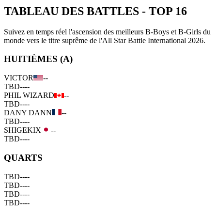
TABLEAU DES BATTLES
-
TOP 16
Suivez en temps réel l'ascension des meilleurs B-Boys et B-Girls du
monde vers le titre suprême de l'All Star Battle International 2026.
HUITIÈMES (A)
VICTOR
--
TBD
--
--
PHIL WIZARD
--
TBD
--
--
DANY DANN
--
TBD
--
--
SHIGEKIX
--
TBD
--
--
QUARTS
TBD
--
--
TBD
--
--
TBD
--
--
TBD
--
--