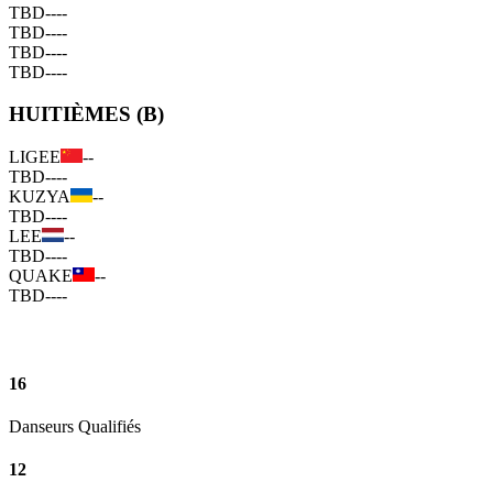
TBD
--
--
TBD
--
--
TBD
--
--
TBD
--
--
HUITIÈMES (B)
LIGEE
--
TBD
--
--
KUZYA
--
TBD
--
--
LEE
--
TBD
--
--
QUAKE
--
TBD
--
--
16
Danseurs Qualifiés
12