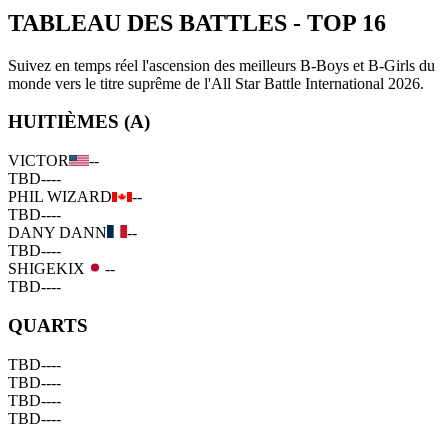
TABLEAU DES BATTLES
-
TOP 16
Suivez en temps réel l'ascension des meilleurs B-Boys et B-Girls du
monde vers le titre suprême de l'All Star Battle International 2026.
HUITIÈMES (A)
VICTOR
--
TBD
--
--
PHIL WIZARD
--
TBD
--
--
DANY DANN
--
TBD
--
--
SHIGEKIX
--
TBD
--
--
QUARTS
TBD
--
--
TBD
--
--
TBD
--
--
TBD
--
--