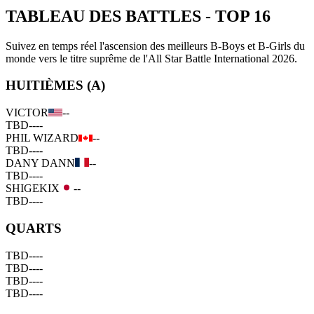
TABLEAU DES BATTLES
-
TOP 16
Suivez en temps réel l'ascension des meilleurs B-Boys et B-Girls du
monde vers le titre suprême de l'All Star Battle International 2026.
HUITIÈMES (A)
VICTOR
--
TBD
--
--
PHIL WIZARD
--
TBD
--
--
DANY DANN
--
TBD
--
--
SHIGEKIX
--
TBD
--
--
QUARTS
TBD
--
--
TBD
--
--
TBD
--
--
TBD
--
--