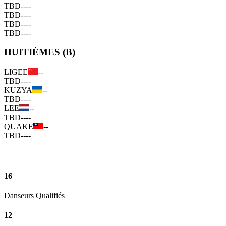
TBD
--
--
TBD
--
--
TBD
--
--
TBD
--
--
HUITIÈMES (B)
LIGEE
--
TBD
--
--
KUZYA
--
TBD
--
--
LEE
--
TBD
--
--
QUAKE
--
TBD
--
--
16
Danseurs Qualifiés
12