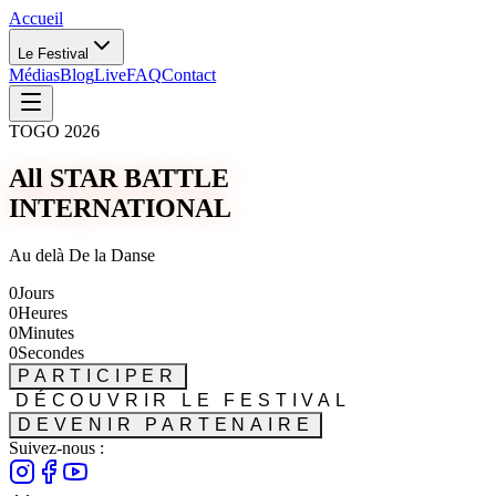
Accueil
Le Festival
Médias
Blog
Live
FAQ
Contact
TOGO 2026
All STAR BATTLE
INTERNATIONAL
Au delà De la Danse
0
Jours
0
Heures
0
Minutes
0
Secondes
PARTICIPER
DÉCOUVRIR LE FESTIVAL
DEVENIR PARTENAIRE
Suivez-nous :