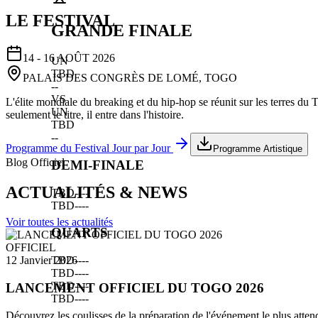
LE FESTIVAL
GRANDE FINALE
14 - 16 AOÛT 2026
UN
TBD
PALAIS DES CONGRÈS DE LOMÉ, TOGO
--
VS
L'élite mondiale du breaking et du hip-hop se réunit sur les terres du
UN
seulement le titre, il entre dans l'histoire.
TBD
--
Programme du Festival Jour par Jour
Programme Artistique
Blog Officiel
DEMI-FINALE
ACTUALITÉS & NEWS
TBD
--
--
TBD
--
--
Voir toutes les actualités
QUARTS
OFFICIEL
TBD
--
--
12 Janvier 2026
TBD
--
--
TBD
--
--
LANCEMENT OFFICIEL DU TOGO 2026
TBD
--
--
Découvrez les coulisses de la préparation de l'événement le plus atten