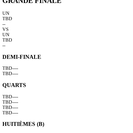
GRANDE FINALE
UN
TBD
--
VS
UN
TBD
--
DEMI-FINALE
TBD
--
--
TBD
--
--
QUARTS
TBD
--
--
TBD
--
--
TBD
--
--
TBD
--
--
HUITIÈMES (B)