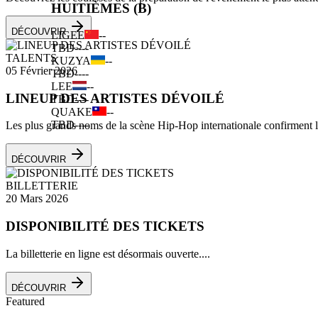
HUITIÈMES (B)
DÉCOUVRIR
LIGEE
--
TBD
--
--
TALENTS
KUZYA
--
05 Février 2026
TBD
--
--
LEE
--
LINEUP DES ARTISTES DÉVOILÉ
TBD
--
--
QUAKE
--
TBD
--
--
Les plus grands noms de la scène Hip-Hop internationale confirment leu
DÉCOUVRIR
BILLETTERIE
20 Mars 2026
DISPONIBILITÉ DES TICKETS
La billetterie en ligne est désormais ouverte....
DÉCOUVRIR
Featured