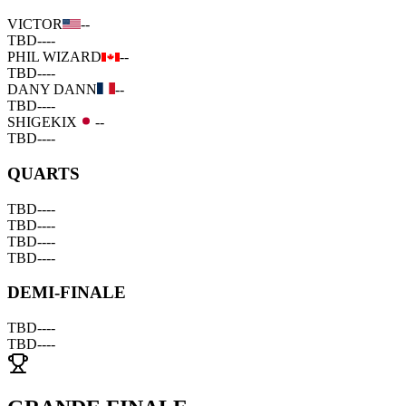
VICTOR
--
TBD
--
--
PHIL WIZARD
--
TBD
--
--
DANY DANN
--
TBD
--
--
SHIGEKIX
--
TBD
--
--
QUARTS
TBD
--
--
TBD
--
--
TBD
--
--
TBD
--
--
DEMI-FINALE
TBD
--
--
TBD
--
--