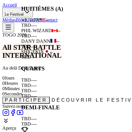
Accueil
HUITIÈMES (A)
Le Festival
Médias
Blog
Live
FAQ
Contact
VICTOR
--
TBD
--
--
PHIL WIZARD
--
TOGO 2026
TBD
--
--
DANY DANN
--
All STAR BATTLE
TBD
--
--
SHIGEKIX
--
INTERNATIONAL
TBD
--
--
Au delà De la Danse
QUARTS
0
Jours
TBD
--
--
0
Heures
TBD
--
--
0
Minutes
TBD
--
--
0
Secondes
TBD
--
--
PARTICIPER
DÉCOUVRIR LE FESTI
Suivez-nous :
DEMI-FINALE
TBD
--
--
TBD
--
--
Aperçu