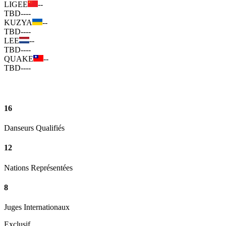
LIGEE
--
TBD
--
--
KUZYA
--
TBD
--
--
LEE
--
TBD
--
--
QUAKE
--
TBD
--
--
16
Danseurs Qualifiés
12
Nations Représentées
8
Juges Internationaux
Exclusif