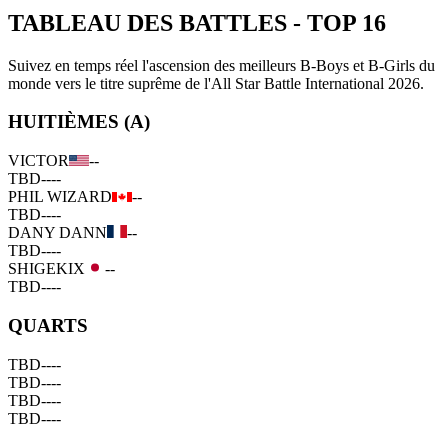
TABLEAU DES BATTLES
-
TOP 16
Suivez en temps réel l'ascension des meilleurs B-Boys et B-Girls du
monde vers le titre suprême de l'All Star Battle International 2026.
HUITIÈMES (A)
VICTOR
--
TBD
--
--
PHIL WIZARD
--
TBD
--
--
DANY DANN
--
TBD
--
--
SHIGEKIX
--
TBD
--
--
QUARTS
TBD
--
--
TBD
--
--
TBD
--
--
TBD
--
--