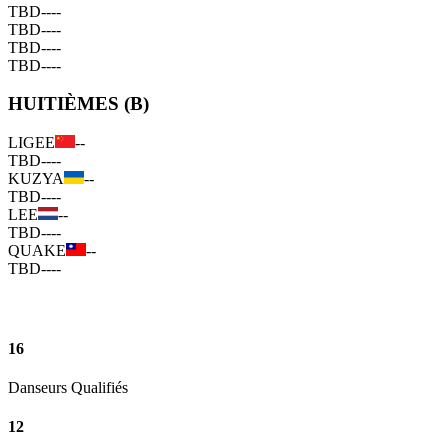
TBD
--
--
TBD
--
--
TBD
--
--
TBD
--
--
HUITIÈMES (B)
LIGEE
--
TBD
--
--
KUZYA
--
TBD
--
--
LEE
--
TBD
--
--
QUAKE
--
TBD
--
--
16
Danseurs Qualifiés
12