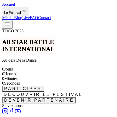
Accueil
Le Festival
Médias
Blog
Live
FAQ
Contact
TOGO 2026
All STAR BATTLE
INTERNATIONAL
Au delà De la Danse
0
Jours
0
Heures
0
Minutes
0
Secondes
PARTICIPER
DÉCOUVRIR LE FESTIVAL
DEVENIR PARTENAIRE
Suivez-nous :