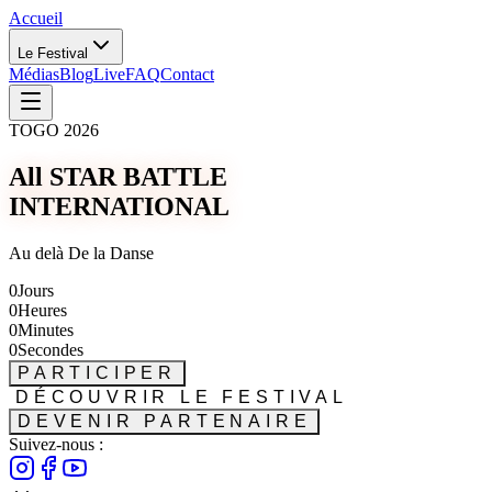
Accueil
Le Festival
Médias
Blog
Live
FAQ
Contact
TOGO 2026
All STAR BATTLE
INTERNATIONAL
Au delà De la Danse
0
Jours
0
Heures
0
Minutes
0
Secondes
PARTICIPER
DÉCOUVRIR LE FESTIVAL
DEVENIR PARTENAIRE
Suivez-nous :