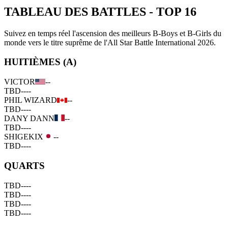
TABLEAU DES BATTLES
-
TOP 16
Suivez en temps réel l'ascension des meilleurs B-Boys et B-Girls du
monde vers le titre suprême de l'All Star Battle International 2026.
HUITIÈMES (A)
VICTOR
--
TBD
--
--
PHIL WIZARD
--
TBD
--
--
DANY DANN
--
TBD
--
--
SHIGEKIX
--
TBD
--
--
QUARTS
TBD
--
--
TBD
--
--
TBD
--
--
TBD
--
--