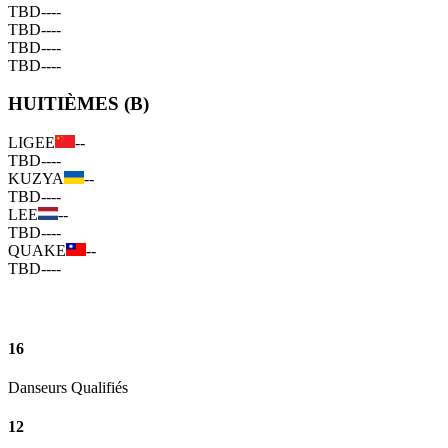
TBD
--
--
TBD
--
--
TBD
--
--
TBD
--
--
HUITIÈMES (B)
LIGEE
--
TBD
--
--
KUZYA
--
TBD
--
--
LEE
--
TBD
--
--
QUAKE
--
TBD
--
--
16
Danseurs Qualifiés
12