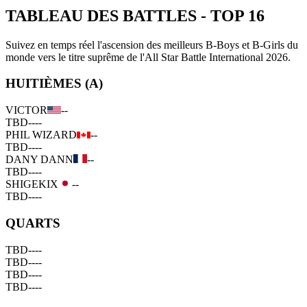
TABLEAU DES BATTLES
-
TOP 16
Suivez en temps réel l'ascension des meilleurs B-Boys et B-Girls du
monde vers le titre suprême de l'All Star Battle International 2026.
HUITIÈMES (A)
VICTOR
--
TBD
--
--
PHIL WIZARD
--
TBD
--
--
DANY DANN
--
TBD
--
--
SHIGEKIX
--
TBD
--
--
QUARTS
TBD
--
--
TBD
--
--
TBD
--
--
TBD
--
--