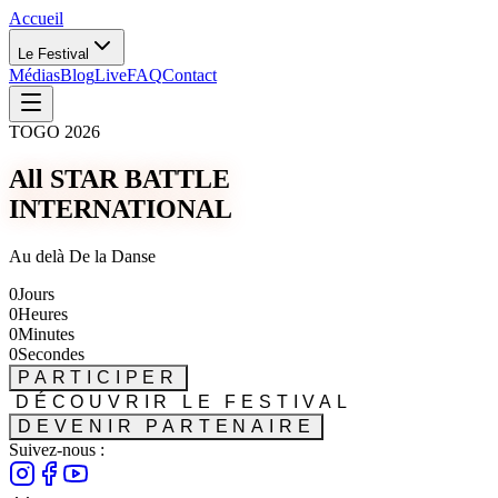
Accueil
Le Festival
Médias
Blog
Live
FAQ
Contact
TOGO 2026
All STAR BATTLE
INTERNATIONAL
Au delà De la Danse
0
Jours
0
Heures
0
Minutes
0
Secondes
PARTICIPER
DÉCOUVRIR LE FESTIVAL
DEVENIR PARTENAIRE
Suivez-nous :