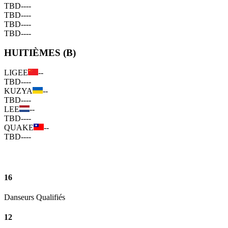
TBD
--
--
TBD
--
--
TBD
--
--
TBD
--
--
HUITIÈMES (B)
LIGEE
--
TBD
--
--
KUZYA
--
TBD
--
--
LEE
--
TBD
--
--
QUAKE
--
TBD
--
--
16
Danseurs Qualifiés
12