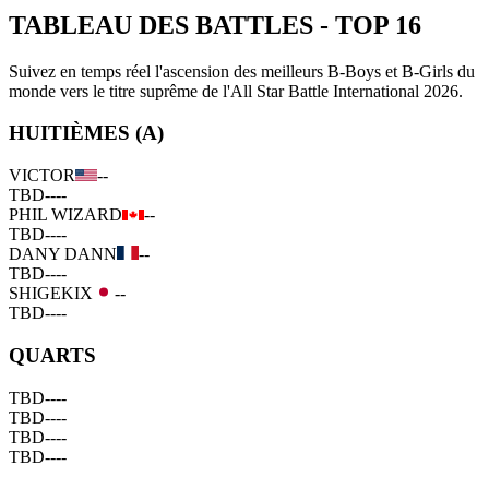
TABLEAU DES BATTLES
-
TOP 16
Suivez en temps réel l'ascension des meilleurs B-Boys et B-Girls du
monde vers le titre suprême de l'All Star Battle International 2026.
HUITIÈMES (A)
VICTOR
--
TBD
--
--
PHIL WIZARD
--
TBD
--
--
DANY DANN
--
TBD
--
--
SHIGEKIX
--
TBD
--
--
QUARTS
TBD
--
--
TBD
--
--
TBD
--
--
TBD
--
--