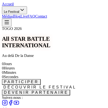
Accueil
Le Festival
Médias
Blog
Live
FAQ
Contact
TOGO 2026
All STAR BATTLE
INTERNATIONAL
Au delà De la Danse
0
Jours
0
Heures
0
Minutes
0
Secondes
PARTICIPER
DÉCOUVRIR LE FESTIVAL
DEVENIR PARTENAIRE
Suivez-nous :