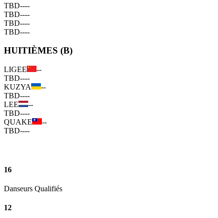
TBD
--
--
TBD
--
--
TBD
--
--
TBD
--
--
HUITIÈMES (B)
LIGEE
--
TBD
--
--
KUZYA
--
TBD
--
--
LEE
--
TBD
--
--
QUAKE
--
TBD
--
--
16
Danseurs Qualifiés
12