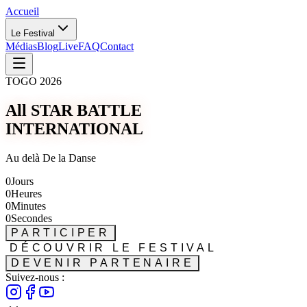
Accueil
Le Festival
Médias
Blog
Live
FAQ
Contact
TOGO 2026
All STAR BATTLE
INTERNATIONAL
Au delà De la Danse
0
Jours
0
Heures
0
Minutes
0
Secondes
PARTICIPER
DÉCOUVRIR LE FESTIVAL
DEVENIR PARTENAIRE
Suivez-nous :