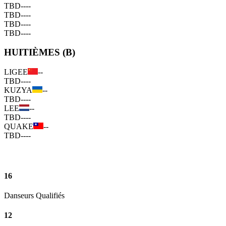
TBD
--
--
TBD
--
--
TBD
--
--
TBD
--
--
HUITIÈMES (B)
LIGEE
--
TBD
--
--
KUZYA
--
TBD
--
--
LEE
--
TBD
--
--
QUAKE
--
TBD
--
--
16
Danseurs Qualifiés
12