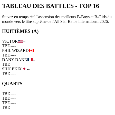
TABLEAU DES BATTLES
-
TOP 16
Suivez en temps réel l'ascension des meilleurs B-Boys et B-Girls du
monde vers le titre suprême de l'All Star Battle International 2026.
HUITIÈMES (A)
VICTOR
--
TBD
--
--
PHIL WIZARD
--
TBD
--
--
DANY DANN
--
TBD
--
--
SHIGEKIX
--
TBD
--
--
QUARTS
TBD
--
--
TBD
--
--
TBD
--
--
TBD
--
--