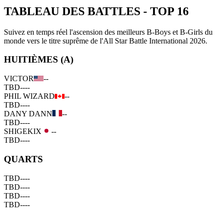
TABLEAU DES BATTLES
-
TOP 16
Suivez en temps réel l'ascension des meilleurs B-Boys et B-Girls du
monde vers le titre suprême de l'All Star Battle International 2026.
HUITIÈMES (A)
VICTOR
--
TBD
--
--
PHIL WIZARD
--
TBD
--
--
DANY DANN
--
TBD
--
--
SHIGEKIX
--
TBD
--
--
QUARTS
TBD
--
--
TBD
--
--
TBD
--
--
TBD
--
--