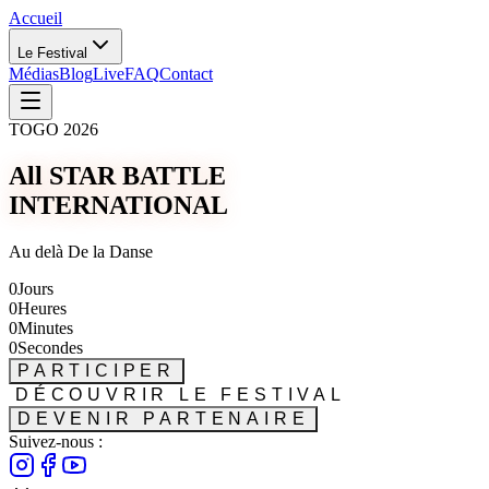
Accueil
Le Festival
Médias
Blog
Live
FAQ
Contact
TOGO 2026
All STAR BATTLE
INTERNATIONAL
Au delà De la Danse
0
Jours
0
Heures
0
Minutes
0
Secondes
PARTICIPER
DÉCOUVRIR LE FESTIVAL
DEVENIR PARTENAIRE
Suivez-nous :