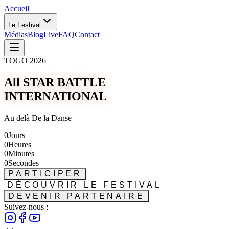
Accueil
Le Festival
Médias
Blog
Live
FAQ
Contact
TOGO 2026
All STAR BATTLE
INTERNATIONAL
Au delà De la Danse
0
Jours
0
Heures
0
Minutes
0
Secondes
PARTICIPER
DÉCOUVRIR LE FESTIVAL
DEVENIR PARTENAIRE
Suivez-nous :