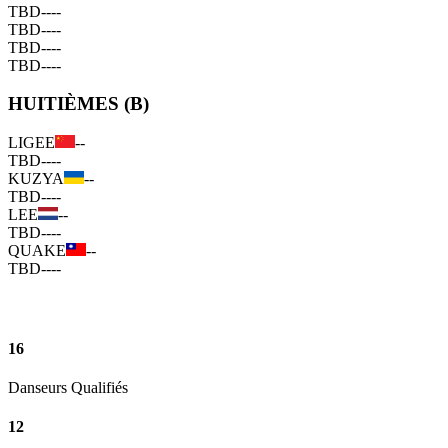
TBD
--
--
TBD
--
--
TBD
--
--
TBD
--
--
HUITIÈMES (B)
LIGEE
--
TBD
--
--
KUZYA
--
TBD
--
--
LEE
--
TBD
--
--
QUAKE
--
TBD
--
--
16
Danseurs Qualifiés
12