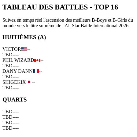
TABLEAU DES BATTLES
-
TOP 16
Suivez en temps réel l'ascension des meilleurs B-Boys et B-Girls du
monde vers le titre suprême de l'All Star Battle International 2026.
HUITIÈMES (A)
VICTOR
--
TBD
--
--
PHIL WIZARD
--
TBD
--
--
DANY DANN
--
TBD
--
--
SHIGEKIX
--
TBD
--
--
QUARTS
TBD
--
--
TBD
--
--
TBD
--
--
TBD
--
--