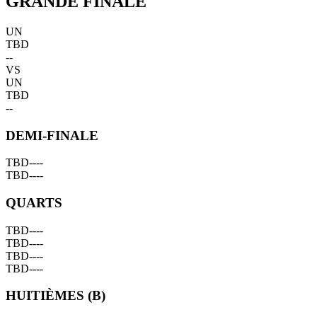
GRANDE FINALE
UN
TBD
--
VS
UN
TBD
--
DEMI-FINALE
TBD
--
--
TBD
--
--
QUARTS
TBD
--
--
TBD
--
--
TBD
--
--
TBD
--
--
HUITIÈMES (B)