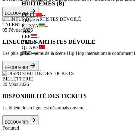
HUITIÈMES (B)
DÉCOUVRIR
LIGEE
--
TBD
--
--
TALENTS
KUZYA
--
05 Février 2026
TBD
--
--
LEE
--
LINEUP DES ARTISTES DÉVOILÉ
TBD
--
--
QUAKE
--
TBD
--
--
Les plus grands noms de la scène Hip-Hop internationale confirment leu
DÉCOUVRIR
BILLETTERIE
20 Mars 2026
DISPONIBILITÉ DES TICKETS
La billetterie en ligne est désormais ouverte....
DÉCOUVRIR
Featured