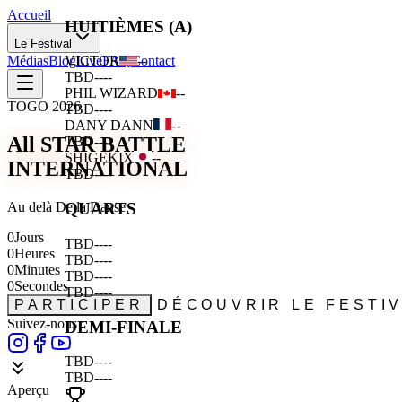
Accueil
HUITIÈMES (A)
Le Festival
Médias
Blog
Live
FAQ
Contact
VICTOR
--
TBD
--
--
PHIL WIZARD
--
TOGO 2026
TBD
--
--
DANY DANN
--
All STAR BATTLE
TBD
--
--
SHIGEKIX
--
INTERNATIONAL
TBD
--
--
Au delà De la Danse
QUARTS
0
Jours
TBD
--
--
0
Heures
TBD
--
--
0
Minutes
TBD
--
--
0
Secondes
TBD
--
--
PARTICIPER
DÉCOUVRIR LE FESTI
Suivez-nous :
DEMI-FINALE
TBD
--
--
TBD
--
--
Aperçu