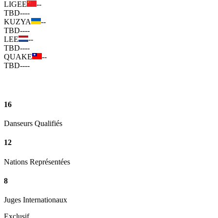
LIGEE
--
TBD
--
--
KUZYA
--
TBD
--
--
LEE
--
TBD
--
--
QUAKE
--
TBD
--
--
16
Danseurs Qualifiés
12
Nations Représentées
8
Juges Internationaux
Exclusif