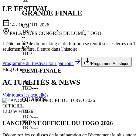
LE FESTIVAL
GRANDE FINALE
14 - 16 AOÛT 2026
UN
TBD
PALAIS DES CONGRÈS DE LOMÉ, TOGO
--
VS
L'élite mondiale du breaking et du hip-hop se réunit sur les terres du
UN
seulement le titre, il entre dans l'histoire.
TBD
--
Programme du Festival Jour par Jour
Programme Artistique
Blog Officiel
DEMI-FINALE
ACTUALITÉS & NEWS
TBD
--
--
TBD
--
--
Voir toutes les actualités
QUARTS
OFFICIEL
TBD
--
--
12 Janvier 2026
TBD
--
--
TBD
--
--
LANCEMENT OFFICIEL DU TOGO 2026
TBD
--
--
Découvrez les coulisses de la préparation de l'événement le plus atten