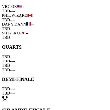
VICTOR
--
TBD
--
--
PHIL WIZARD
--
TBD
--
--
DANY DANN
--
TBD
--
--
SHIGEKIX
--
TBD
--
--
QUARTS
TBD
--
--
TBD
--
--
TBD
--
--
TBD
--
--
DEMI-FINALE
TBD
--
--
TBD
--
--