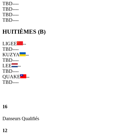
TBD
--
--
TBD
--
--
TBD
--
--
TBD
--
--
HUITIÈMES (B)
LIGEE
--
TBD
--
--
KUZYA
--
TBD
--
--
LEE
--
TBD
--
--
QUAKE
--
TBD
--
--
16
Danseurs Qualifiés
12