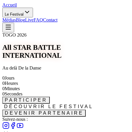
Accueil
Le Festival
Médias
Blog
Live
FAQ
Contact
TOGO 2026
All STAR BATTLE
INTERNATIONAL
Au delà De la Danse
0
Jours
0
Heures
0
Minutes
0
Secondes
PARTICIPER
DÉCOUVRIR LE FESTIVAL
DEVENIR PARTENAIRE
Suivez-nous :