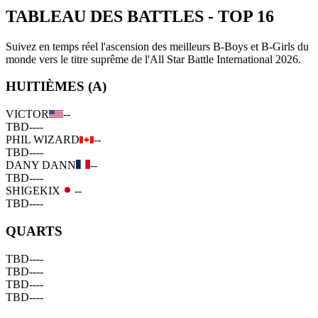
TABLEAU DES BATTLES
-
TOP 16
Suivez en temps réel l'ascension des meilleurs B-Boys et B-Girls du
monde vers le titre suprême de l'All Star Battle International 2026.
HUITIÈMES (A)
VICTOR
--
TBD
--
--
PHIL WIZARD
--
TBD
--
--
DANY DANN
--
TBD
--
--
SHIGEKIX
--
TBD
--
--
QUARTS
TBD
--
--
TBD
--
--
TBD
--
--
TBD
--
--