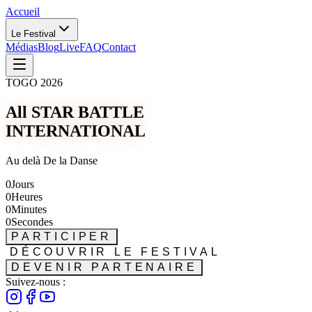
Accueil
Le Festival
Médias
Blog
Live
FAQ
Contact
TOGO 2026
All STAR BATTLE
INTERNATIONAL
Au delà De la Danse
0
Jours
0
Heures
0
Minutes
0
Secondes
PARTICIPER
DÉCOUVRIR LE FESTIVAL
DEVENIR PARTENAIRE
Suivez-nous :