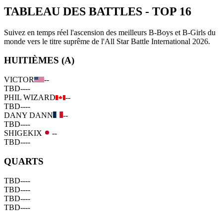
TABLEAU DES BATTLES
-
TOP 16
Suivez en temps réel l'ascension des meilleurs B-Boys et B-Girls du
monde vers le titre suprême de l'All Star Battle International 2026.
HUITIÈMES (A)
VICTOR
--
TBD
--
--
PHIL WIZARD
--
TBD
--
--
DANY DANN
--
TBD
--
--
SHIGEKIX
--
TBD
--
--
QUARTS
TBD
--
--
TBD
--
--
TBD
--
--
TBD
--
--