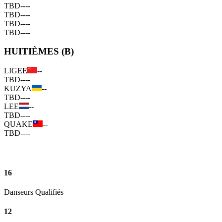
TBD
--
--
TBD
--
--
TBD
--
--
TBD
--
--
HUITIÈMES (B)
LIGEE
--
TBD
--
--
KUZYA
--
TBD
--
--
LEE
--
TBD
--
--
QUAKE
--
TBD
--
--
16
Danseurs Qualifiés
12