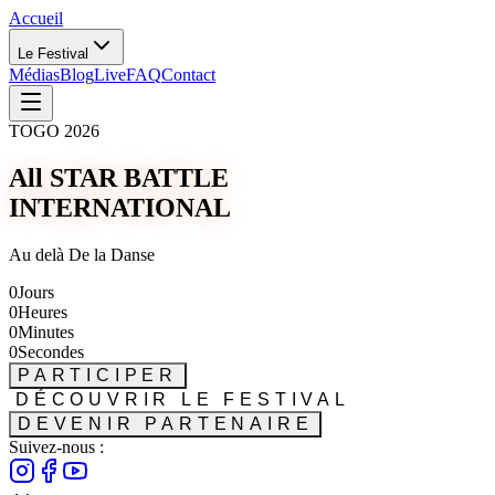
Accueil
Le Festival
Médias
Blog
Live
FAQ
Contact
TOGO 2026
All STAR BATTLE
INTERNATIONAL
Au delà De la Danse
0
Jours
0
Heures
0
Minutes
0
Secondes
PARTICIPER
DÉCOUVRIR LE FESTIVAL
DEVENIR PARTENAIRE
Suivez-nous :