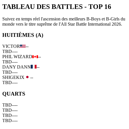
TABLEAU DES BATTLES
-
TOP 16
Suivez en temps réel l'ascension des meilleurs B-Boys et B-Girls du
monde vers le titre suprême de l'All Star Battle International 2026.
HUITIÈMES (A)
VICTOR
--
TBD
--
--
PHIL WIZARD
--
TBD
--
--
DANY DANN
--
TBD
--
--
SHIGEKIX
--
TBD
--
--
QUARTS
TBD
--
--
TBD
--
--
TBD
--
--
TBD
--
--