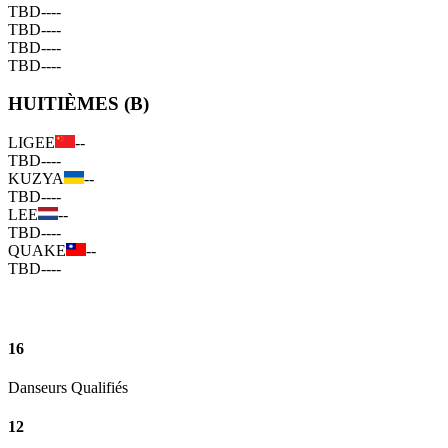
TBD
--
--
TBD
--
--
TBD
--
--
TBD
--
--
HUITIÈMES (B)
LIGEE
--
TBD
--
--
KUZYA
--
TBD
--
--
LEE
--
TBD
--
--
QUAKE
--
TBD
--
--
16
Danseurs Qualifiés
12