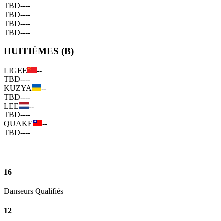
TBD
--
--
TBD
--
--
TBD
--
--
TBD
--
--
HUITIÈMES (B)
LIGEE
--
TBD
--
--
KUZYA
--
TBD
--
--
LEE
--
TBD
--
--
QUAKE
--
TBD
--
--
16
Danseurs Qualifiés
12