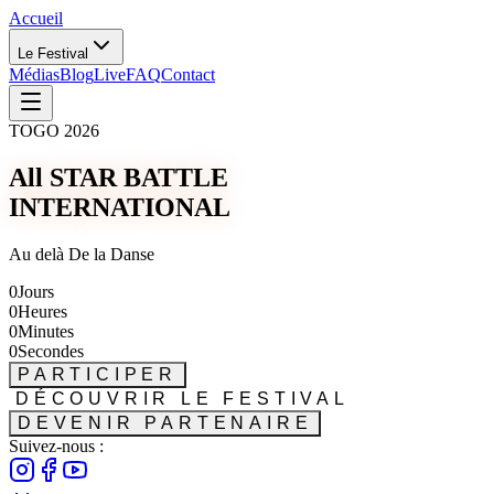
Accueil
Le Festival
Médias
Blog
Live
FAQ
Contact
TOGO 2026
All STAR BATTLE
INTERNATIONAL
Au delà De la Danse
0
Jours
0
Heures
0
Minutes
0
Secondes
PARTICIPER
DÉCOUVRIR LE FESTIVAL
DEVENIR PARTENAIRE
Suivez-nous :