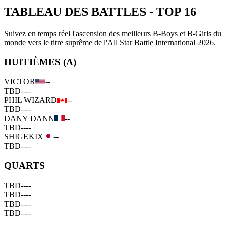
TABLEAU DES BATTLES
-
TOP 16
Suivez en temps réel l'ascension des meilleurs B-Boys et B-Girls du
monde vers le titre suprême de l'All Star Battle International 2026.
HUITIÈMES (A)
VICTOR
--
TBD
--
--
PHIL WIZARD
--
TBD
--
--
DANY DANN
--
TBD
--
--
SHIGEKIX
--
TBD
--
--
QUARTS
TBD
--
--
TBD
--
--
TBD
--
--
TBD
--
--