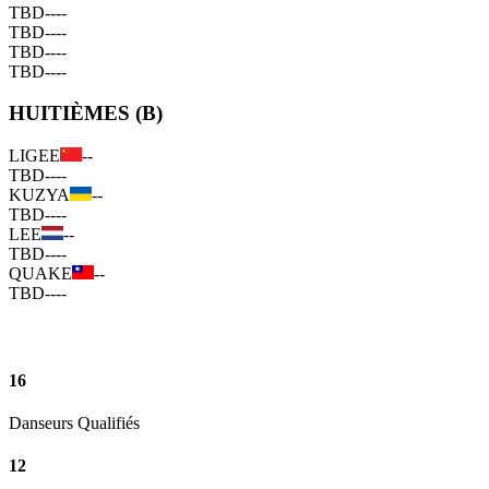
TBD
--
--
TBD
--
--
TBD
--
--
TBD
--
--
HUITIÈMES (B)
LIGEE
--
TBD
--
--
KUZYA
--
TBD
--
--
LEE
--
TBD
--
--
QUAKE
--
TBD
--
--
16
Danseurs Qualifiés
12