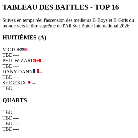
TABLEAU DES BATTLES
-
TOP 16
Suivez en temps réel l'ascension des meilleurs B-Boys et B-Girls du
monde vers le titre suprême de l'All Star Battle International 2026.
HUITIÈMES (A)
VICTOR
--
TBD
--
--
PHIL WIZARD
--
TBD
--
--
DANY DANN
--
TBD
--
--
SHIGEKIX
--
TBD
--
--
QUARTS
TBD
--
--
TBD
--
--
TBD
--
--
TBD
--
--