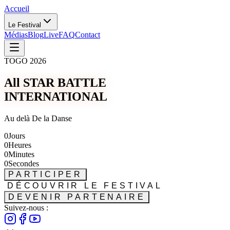
Accueil
Le Festival
Médias
Blog
Live
FAQ
Contact
TOGO 2026
All STAR BATTLE
INTERNATIONAL
Au delà De la Danse
0
Jours
0
Heures
0
Minutes
0
Secondes
PARTICIPER
DÉCOUVRIR LE FESTIVAL
DEVENIR PARTENAIRE
Suivez-nous :