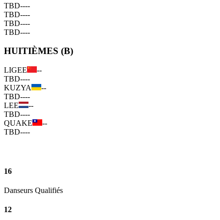
TBD
--
--
TBD
--
--
TBD
--
--
TBD
--
--
HUITIÈMES (B)
LIGEE
--
TBD
--
--
KUZYA
--
TBD
--
--
LEE
--
TBD
--
--
QUAKE
--
TBD
--
--
16
Danseurs Qualifiés
12