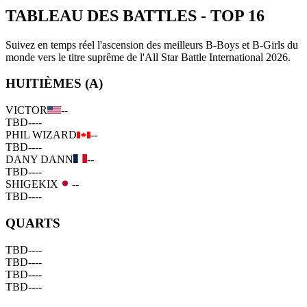
TABLEAU DES BATTLES
-
TOP 16
Suivez en temps réel l'ascension des meilleurs B-Boys et B-Girls du
monde vers le titre suprême de l'All Star Battle International 2026.
HUITIÈMES (A)
VICTOR
--
TBD
--
--
PHIL WIZARD
--
TBD
--
--
DANY DANN
--
TBD
--
--
SHIGEKIX
--
TBD
--
--
QUARTS
TBD
--
--
TBD
--
--
TBD
--
--
TBD
--
--