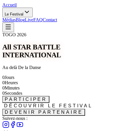
Accueil
Le Festival
Médias
Blog
Live
FAQ
Contact
TOGO 2026
All STAR BATTLE
INTERNATIONAL
Au delà De la Danse
0
Jours
0
Heures
0
Minutes
0
Secondes
PARTICIPER
DÉCOUVRIR LE FESTIVAL
DEVENIR PARTENAIRE
Suivez-nous :