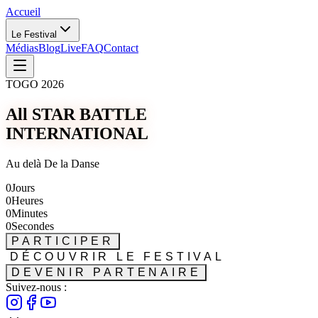
Accueil
Le Festival
Médias
Blog
Live
FAQ
Contact
TOGO 2026
All STAR BATTLE
INTERNATIONAL
Au delà De la Danse
0
Jours
0
Heures
0
Minutes
0
Secondes
PARTICIPER
DÉCOUVRIR LE FESTIVAL
DEVENIR PARTENAIRE
Suivez-nous :