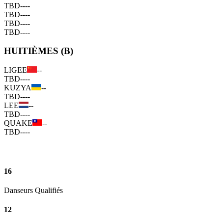
TBD
--
--
TBD
--
--
TBD
--
--
TBD
--
--
HUITIÈMES (B)
LIGEE
--
TBD
--
--
KUZYA
--
TBD
--
--
LEE
--
TBD
--
--
QUAKE
--
TBD
--
--
16
Danseurs Qualifiés
12