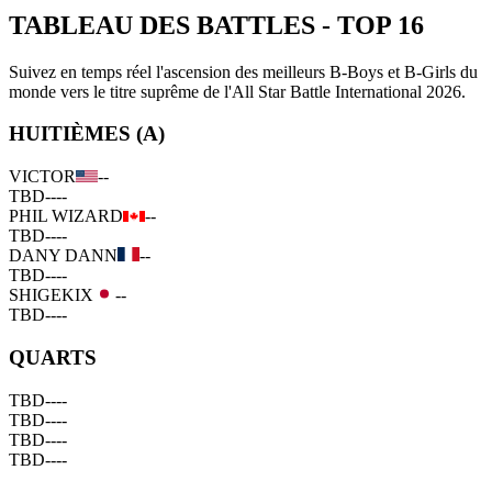
TABLEAU DES BATTLES
-
TOP 16
Suivez en temps réel l'ascension des meilleurs B-Boys et B-Girls du
monde vers le titre suprême de l'All Star Battle International 2026.
HUITIÈMES (A)
VICTOR
--
TBD
--
--
PHIL WIZARD
--
TBD
--
--
DANY DANN
--
TBD
--
--
SHIGEKIX
--
TBD
--
--
QUARTS
TBD
--
--
TBD
--
--
TBD
--
--
TBD
--
--