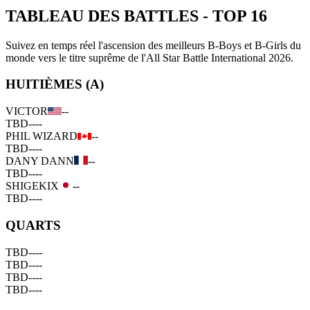
TABLEAU DES BATTLES
-
TOP 16
Suivez en temps réel l'ascension des meilleurs B-Boys et B-Girls du
monde vers le titre suprême de l'All Star Battle International 2026.
HUITIÈMES (A)
VICTOR
--
TBD
--
--
PHIL WIZARD
--
TBD
--
--
DANY DANN
--
TBD
--
--
SHIGEKIX
--
TBD
--
--
QUARTS
TBD
--
--
TBD
--
--
TBD
--
--
TBD
--
--