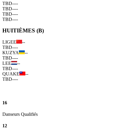
TBD
--
--
TBD
--
--
TBD
--
--
TBD
--
--
HUITIÈMES (B)
LIGEE
--
TBD
--
--
KUZYA
--
TBD
--
--
LEE
--
TBD
--
--
QUAKE
--
TBD
--
--
16
Danseurs Qualifiés
12