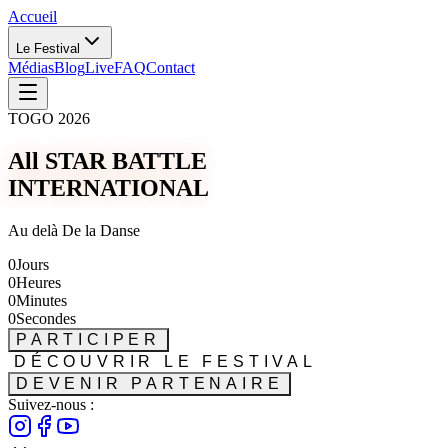
Accueil
Le Festival
Médias
Blog
Live
FAQ
Contact
TOGO 2026
All STAR BATTLE
INTERNATIONAL
Au delà De la Danse
0
Jours
0
Heures
0
Minutes
0
Secondes
PARTICIPER
DÉCOUVRIR LE FESTIVAL
DEVENIR PARTENAIRE
Suivez-nous :