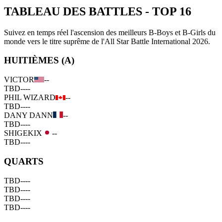
TABLEAU DES BATTLES
-
TOP 16
Suivez en temps réel l'ascension des meilleurs B-Boys et B-Girls du
monde vers le titre suprême de l'All Star Battle International 2026.
HUITIÈMES (A)
VICTOR
--
TBD
--
--
PHIL WIZARD
--
TBD
--
--
DANY DANN
--
TBD
--
--
SHIGEKIX
--
TBD
--
--
QUARTS
TBD
--
--
TBD
--
--
TBD
--
--
TBD
--
--