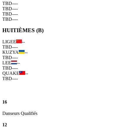
TBD
--
--
TBD
--
--
TBD
--
--
TBD
--
--
HUITIÈMES (B)
LIGEE
--
TBD
--
--
KUZYA
--
TBD
--
--
LEE
--
TBD
--
--
QUAKE
--
TBD
--
--
16
Danseurs Qualifiés
12