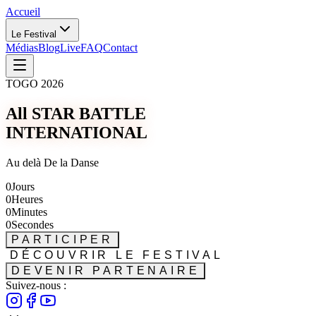
Accueil
Le Festival
Médias
Blog
Live
FAQ
Contact
TOGO 2026
All STAR BATTLE
INTERNATIONAL
Au delà De la Danse
0
Jours
0
Heures
0
Minutes
0
Secondes
PARTICIPER
DÉCOUVRIR LE FESTIVAL
DEVENIR PARTENAIRE
Suivez-nous :