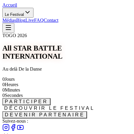
Accueil
Le Festival
Médias
Blog
Live
FAQ
Contact
TOGO 2026
All STAR BATTLE
INTERNATIONAL
Au delà De la Danse
0
Jours
0
Heures
0
Minutes
0
Secondes
PARTICIPER
DÉCOUVRIR LE FESTIVAL
DEVENIR PARTENAIRE
Suivez-nous :