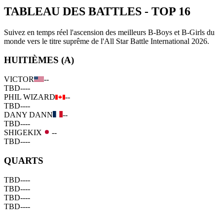
TABLEAU DES BATTLES
-
TOP 16
Suivez en temps réel l'ascension des meilleurs B-Boys et B-Girls du
monde vers le titre suprême de l'All Star Battle International 2026.
HUITIÈMES (A)
VICTOR
--
TBD
--
--
PHIL WIZARD
--
TBD
--
--
DANY DANN
--
TBD
--
--
SHIGEKIX
--
TBD
--
--
QUARTS
TBD
--
--
TBD
--
--
TBD
--
--
TBD
--
--