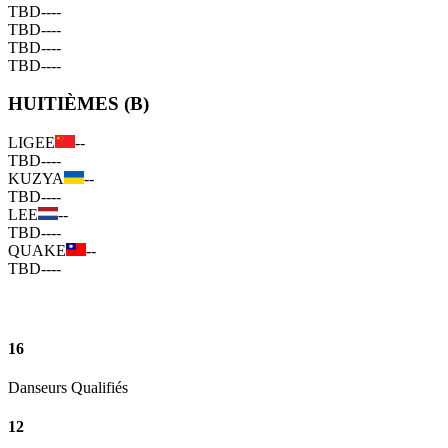
TBD
--
--
TBD
--
--
TBD
--
--
TBD
--
--
HUITIÈMES (B)
LIGEE
--
TBD
--
--
KUZYA
--
TBD
--
--
LEE
--
TBD
--
--
QUAKE
--
TBD
--
--
16
Danseurs Qualifiés
12