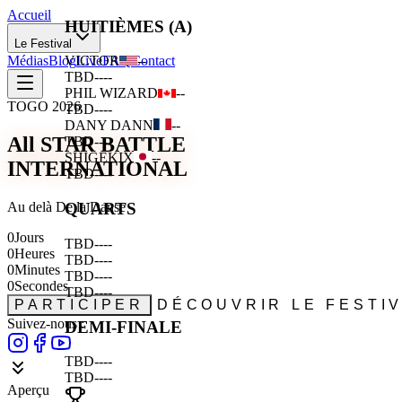
Accueil
HUITIÈMES (A)
Le Festival
Médias
Blog
Live
FAQ
Contact
VICTOR
--
TBD
--
--
PHIL WIZARD
--
TOGO 2026
TBD
--
--
DANY DANN
--
All STAR BATTLE
TBD
--
--
SHIGEKIX
--
INTERNATIONAL
TBD
--
--
Au delà De la Danse
QUARTS
0
Jours
TBD
--
--
0
Heures
TBD
--
--
0
Minutes
TBD
--
--
0
Secondes
TBD
--
--
PARTICIPER
DÉCOUVRIR LE FESTI
Suivez-nous :
DEMI-FINALE
TBD
--
--
TBD
--
--
Aperçu