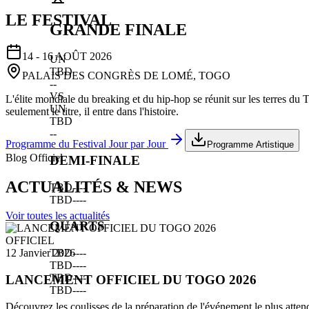
LE FESTIVAL
GRANDE FINALE
14 - 16 AOÛT 2026
UN
TBD
PALAIS DES CONGRÈS DE LOMÉ, TOGO
--
VS
L'élite mondiale du breaking et du hip-hop se réunit sur les terres du
UN
seulement le titre, il entre dans l'histoire.
TBD
--
Programme du Festival Jour par Jour
Programme Artistique
Blog Officiel
DEMI-FINALE
ACTUALITÉS & NEWS
TBD
--
--
TBD
--
--
Voir toutes les actualités
QUARTS
OFFICIEL
TBD
--
--
12 Janvier 2026
TBD
--
--
TBD
--
--
LANCEMENT OFFICIEL DU TOGO 2026
TBD
--
--
Découvrez les coulisses de la préparation de l'événement le plus atten