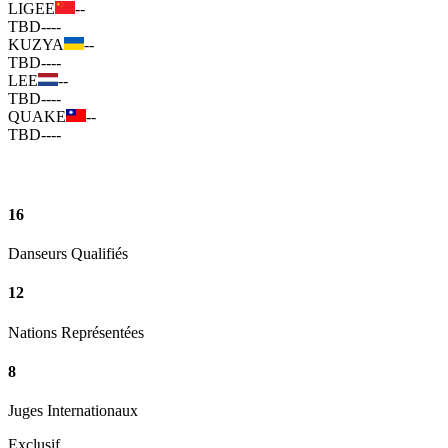
LIGEE
--
TBD
--
--
KUZYA
--
TBD
--
--
LEE
--
TBD
--
--
QUAKE
--
TBD
--
--
16
Danseurs Qualifiés
12
Nations Représentées
8
Juges Internationaux
Exclusif