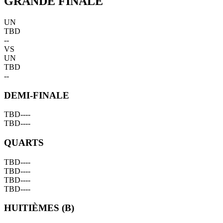
GRANDE FINALE
UN
TBD
--
VS
UN
TBD
--
DEMI-FINALE
TBD
--
--
TBD
--
--
QUARTS
TBD
--
--
TBD
--
--
TBD
--
--
TBD
--
--
HUITIÈMES (B)