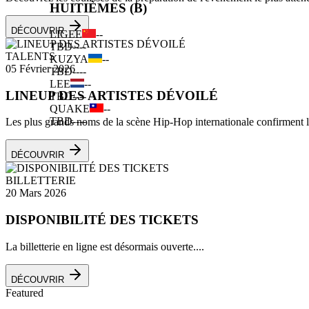
HUITIÈMES (B)
DÉCOUVRIR
LIGEE
--
TBD
--
--
TALENTS
KUZYA
--
05 Février 2026
TBD
--
--
LEE
--
LINEUP DES ARTISTES DÉVOILÉ
TBD
--
--
QUAKE
--
TBD
--
--
Les plus grands noms de la scène Hip-Hop internationale confirment leu
DÉCOUVRIR
BILLETTERIE
20 Mars 2026
DISPONIBILITÉ DES TICKETS
La billetterie en ligne est désormais ouverte....
DÉCOUVRIR
Featured