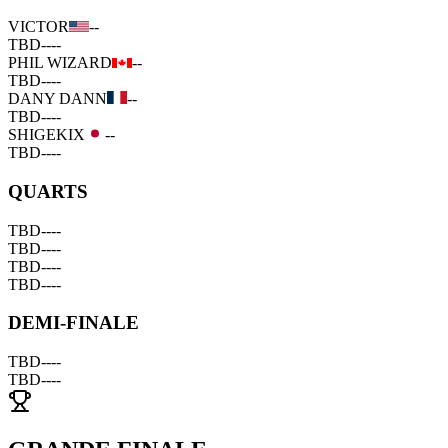
VICTOR
--
TBD
--
--
PHIL WIZARD
--
TBD
--
--
DANY DANN
--
TBD
--
--
SHIGEKIX
--
TBD
--
--
QUARTS
TBD
--
--
TBD
--
--
TBD
--
--
TBD
--
--
DEMI-FINALE
TBD
--
--
TBD
--
--