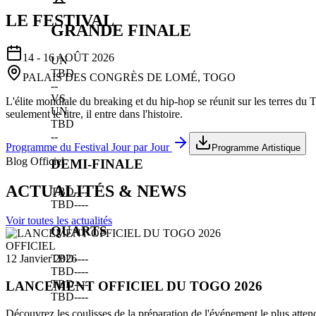
LE FESTIVAL
GRANDE FINALE
14 - 16 AOÛT 2026
UN
TBD
PALAIS DES CONGRÈS DE LOMÉ, TOGO
--
VS
L'élite mondiale du breaking et du hip-hop se réunit sur les terres du
UN
seulement le titre, il entre dans l'histoire.
TBD
--
Programme du Festival Jour par Jour
Programme Artistique
Blog Officiel
DEMI-FINALE
ACTUALITÉS & NEWS
TBD
--
--
TBD
--
--
Voir toutes les actualités
QUARTS
OFFICIEL
TBD
--
--
12 Janvier 2026
TBD
--
--
TBD
--
--
LANCEMENT OFFICIEL DU TOGO 2026
TBD
--
--
Découvrez les coulisses de la préparation de l'événement le plus atten