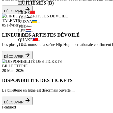
HUITIÈMES (B)
DÉCOUVRIR
LIGEE
--
TBD
--
--
TALENTS
KUZYA
--
05 Février 2026
TBD
--
--
LEE
--
LINEUP DES ARTISTES DÉVOILÉ
TBD
--
--
QUAKE
--
TBD
--
--
Les plus grands noms de la scène Hip-Hop internationale confirment leu
DÉCOUVRIR
BILLETTERIE
20 Mars 2026
DISPONIBILITÉ DES TICKETS
La billetterie en ligne est désormais ouverte....
DÉCOUVRIR
Featured