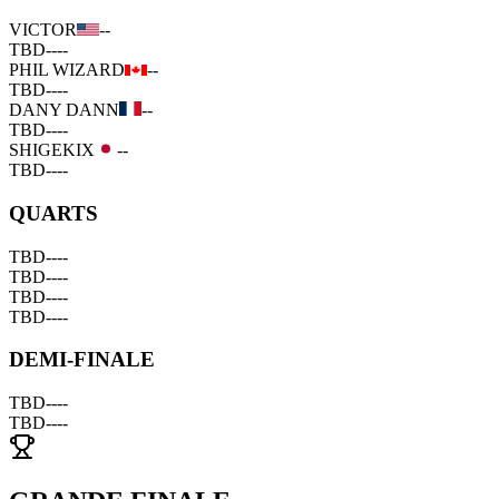
VICTOR
--
TBD
--
--
PHIL WIZARD
--
TBD
--
--
DANY DANN
--
TBD
--
--
SHIGEKIX
--
TBD
--
--
QUARTS
TBD
--
--
TBD
--
--
TBD
--
--
TBD
--
--
DEMI-FINALE
TBD
--
--
TBD
--
--