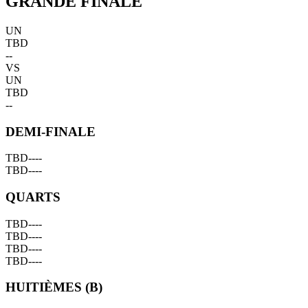
GRANDE FINALE
UN
TBD
--
VS
UN
TBD
--
DEMI-FINALE
TBD
--
--
TBD
--
--
QUARTS
TBD
--
--
TBD
--
--
TBD
--
--
TBD
--
--
HUITIÈMES (B)