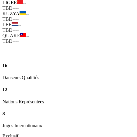
LIGEE
--
TBD
--
--
KUZYA
--
TBD
--
--
LEE
--
TBD
--
--
QUAKE
--
TBD
--
--
16
Danseurs Qualifiés
12
Nations Représentées
8
Juges Internationaux
Exclusif