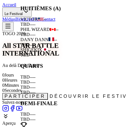
Accueil
HUITIÈMES (A)
Le Festival
Médias
Blog
Live
FAQ
Contact
VICTOR
--
TBD
--
--
PHIL WIZARD
--
TOGO 2026
TBD
--
--
DANY DANN
--
All STAR BATTLE
TBD
--
--
SHIGEKIX
--
INTERNATIONAL
TBD
--
--
Au delà De la Danse
QUARTS
0
Jours
TBD
--
--
0
Heures
TBD
--
--
0
Minutes
TBD
--
--
0
Secondes
TBD
--
--
PARTICIPER
DÉCOUVRIR LE FESTI
Suivez-nous :
DEMI-FINALE
TBD
--
--
TBD
--
--
Aperçu