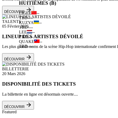
HUITIÈMES (B)
DÉCOUVRIR
LIGEE
--
TBD
--
--
TALENTS
KUZYA
--
05 Février 2026
TBD
--
--
LEE
--
LINEUP DES ARTISTES DÉVOILÉ
TBD
--
--
QUAKE
--
TBD
--
--
Les plus grands noms de la scène Hip-Hop internationale confirment leu
DÉCOUVRIR
BILLETTERIE
20 Mars 2026
DISPONIBILITÉ DES TICKETS
La billetterie en ligne est désormais ouverte....
DÉCOUVRIR
Featured