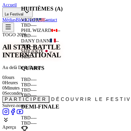
Accueil
HUITIÈMES (A)
Le Festival
Médias
Blog
Live
FAQ
Contact
VICTOR
--
TBD
--
--
PHIL WIZARD
--
TOGO 2026
TBD
--
--
DANY DANN
--
All STAR BATTLE
TBD
--
--
SHIGEKIX
--
INTERNATIONAL
TBD
--
--
Au delà De la Danse
QUARTS
0
Jours
TBD
--
--
0
Heures
TBD
--
--
0
Minutes
TBD
--
--
0
Secondes
TBD
--
--
PARTICIPER
DÉCOUVRIR LE FESTI
Suivez-nous :
DEMI-FINALE
TBD
--
--
TBD
--
--
Aperçu