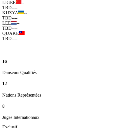
LIGEE
--
TBD
--
--
KUZYA
--
TBD
--
--
LEE
--
TBD
--
--
QUAKE
--
TBD
--
--
16
Danseurs Qualifiés
12
Nations Représentées
8
Juges Internationaux
Exclusif