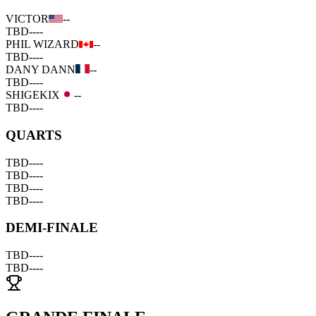
VICTOR
--
TBD
--
--
PHIL WIZARD
--
TBD
--
--
DANY DANN
--
TBD
--
--
SHIGEKIX
--
TBD
--
--
QUARTS
TBD
--
--
TBD
--
--
TBD
--
--
TBD
--
--
DEMI-FINALE
TBD
--
--
TBD
--
--