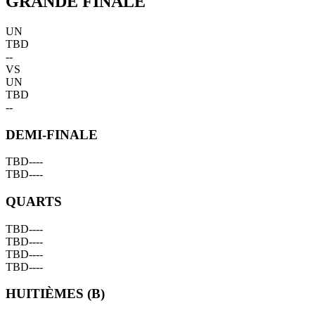
GRANDE FINALE
UN
TBD
--
VS
UN
TBD
--
DEMI-FINALE
TBD
--
--
TBD
--
--
QUARTS
TBD
--
--
TBD
--
--
TBD
--
--
TBD
--
--
HUITIÈMES (B)