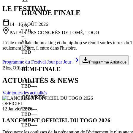
LE FESTIVAL
GRANDE FINALE
14 - 16 AOÛT 2026
UN
TBD
PALAIS DES CONGRÈS DE LOMÉ, TOGO
--
VS
L'élite mondiale du breaking et du hip-hop se réunit sur les terres du
UN
seulement le titre, il entre dans l'histoire.
TBD
--
Programme du Festival Jour par Jour
Programme Artistique
Blog Officiel
DEMI-FINALE
ACTUALITÉS & NEWS
TBD
--
--
TBD
--
--
Voir toutes les actualités
QUARTS
OFFICIEL
TBD
--
--
12 Janvier 2026
TBD
--
--
TBD
--
--
LANCEMENT OFFICIEL DU TOGO 2026
TBD
--
--
Découvrez les coulisses de la préparation de l'événement le plus atten