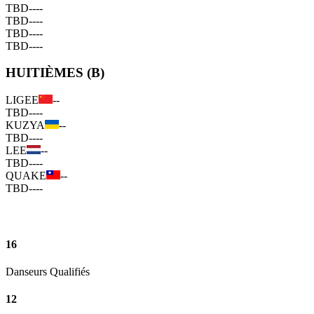
TBD
--
--
TBD
--
--
TBD
--
--
TBD
--
--
HUITIÈMES (B)
LIGEE
--
TBD
--
--
KUZYA
--
TBD
--
--
LEE
--
TBD
--
--
QUAKE
--
TBD
--
--
16
Danseurs Qualifiés
12