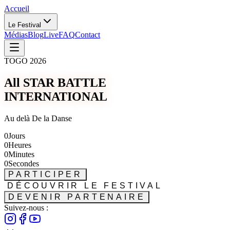
Accueil
Le Festival
Médias
Blog
Live
FAQ
Contact
TOGO 2026
All STAR BATTLE
INTERNATIONAL
Au delà De la Danse
0
Jours
0
Heures
0
Minutes
0
Secondes
PARTICIPER
DÉCOUVRIR LE FESTIVAL
DEVENIR PARTENAIRE
Suivez-nous :