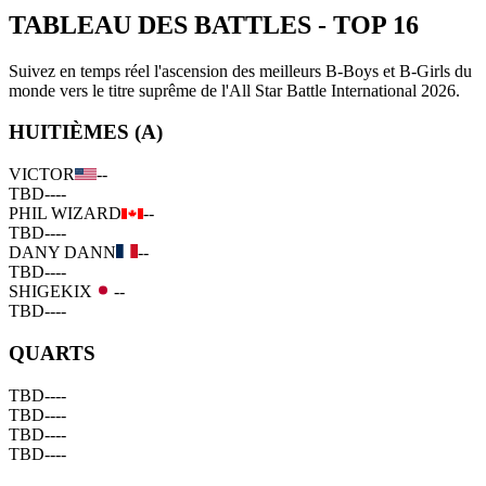
TABLEAU DES BATTLES
-
TOP 16
Suivez en temps réel l'ascension des meilleurs B-Boys et B-Girls du
monde vers le titre suprême de l'All Star Battle International 2026.
HUITIÈMES (A)
VICTOR
--
TBD
--
--
PHIL WIZARD
--
TBD
--
--
DANY DANN
--
TBD
--
--
SHIGEKIX
--
TBD
--
--
QUARTS
TBD
--
--
TBD
--
--
TBD
--
--
TBD
--
--