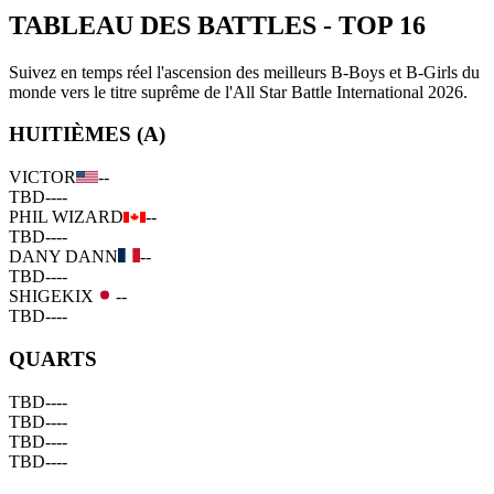
TABLEAU DES BATTLES
-
TOP 16
Suivez en temps réel l'ascension des meilleurs B-Boys et B-Girls du
monde vers le titre suprême de l'All Star Battle International 2026.
HUITIÈMES (A)
VICTOR
--
TBD
--
--
PHIL WIZARD
--
TBD
--
--
DANY DANN
--
TBD
--
--
SHIGEKIX
--
TBD
--
--
QUARTS
TBD
--
--
TBD
--
--
TBD
--
--
TBD
--
--