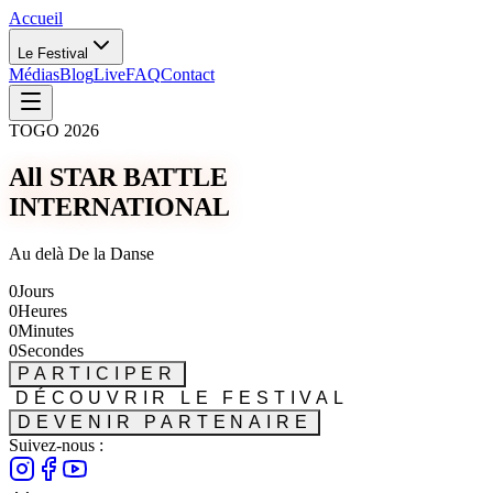
Accueil
Le Festival
Médias
Blog
Live
FAQ
Contact
TOGO 2026
All STAR BATTLE
INTERNATIONAL
Au delà De la Danse
0
Jours
0
Heures
0
Minutes
0
Secondes
PARTICIPER
DÉCOUVRIR LE FESTIVAL
DEVENIR PARTENAIRE
Suivez-nous :