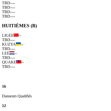
TBD
--
--
TBD
--
--
TBD
--
--
TBD
--
--
HUITIÈMES (B)
LIGEE
--
TBD
--
--
KUZYA
--
TBD
--
--
LEE
--
TBD
--
--
QUAKE
--
TBD
--
--
16
Danseurs Qualifiés
12