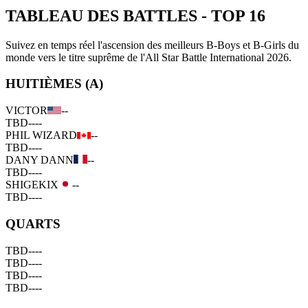
TABLEAU DES BATTLES
-
TOP 16
Suivez en temps réel l'ascension des meilleurs B-Boys et B-Girls du
monde vers le titre suprême de l'All Star Battle International 2026.
HUITIÈMES (A)
VICTOR
--
TBD
--
--
PHIL WIZARD
--
TBD
--
--
DANY DANN
--
TBD
--
--
SHIGEKIX
--
TBD
--
--
QUARTS
TBD
--
--
TBD
--
--
TBD
--
--
TBD
--
--