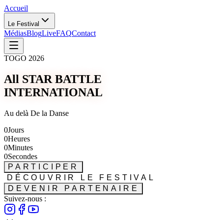
Accueil
Le Festival
Médias
Blog
Live
FAQ
Contact
TOGO 2026
All STAR BATTLE
INTERNATIONAL
Au delà De la Danse
0
Jours
0
Heures
0
Minutes
0
Secondes
PARTICIPER
DÉCOUVRIR LE FESTIVAL
DEVENIR PARTENAIRE
Suivez-nous :