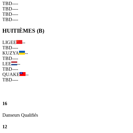
TBD
--
--
TBD
--
--
TBD
--
--
TBD
--
--
HUITIÈMES (B)
LIGEE
--
TBD
--
--
KUZYA
--
TBD
--
--
LEE
--
TBD
--
--
QUAKE
--
TBD
--
--
16
Danseurs Qualifiés
12