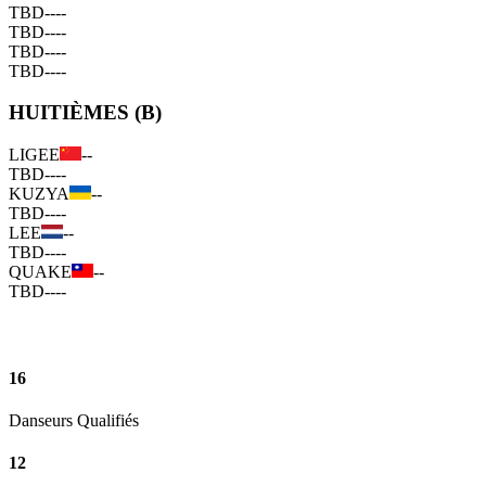
TBD
--
--
TBD
--
--
TBD
--
--
TBD
--
--
HUITIÈMES (B)
LIGEE
--
TBD
--
--
KUZYA
--
TBD
--
--
LEE
--
TBD
--
--
QUAKE
--
TBD
--
--
16
Danseurs Qualifiés
12