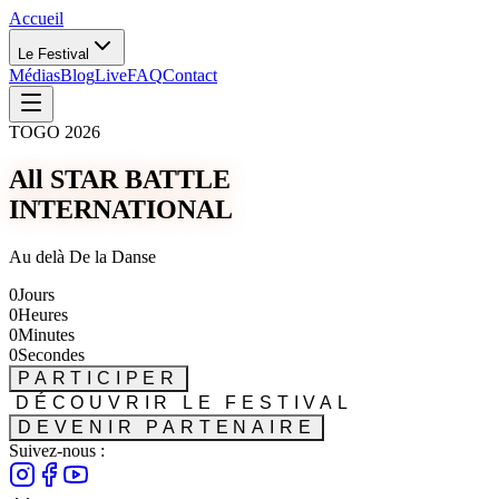
Accueil
Le Festival
Médias
Blog
Live
FAQ
Contact
TOGO 2026
All STAR BATTLE
INTERNATIONAL
Au delà De la Danse
0
Jours
0
Heures
0
Minutes
0
Secondes
PARTICIPER
DÉCOUVRIR LE FESTIVAL
DEVENIR PARTENAIRE
Suivez-nous :