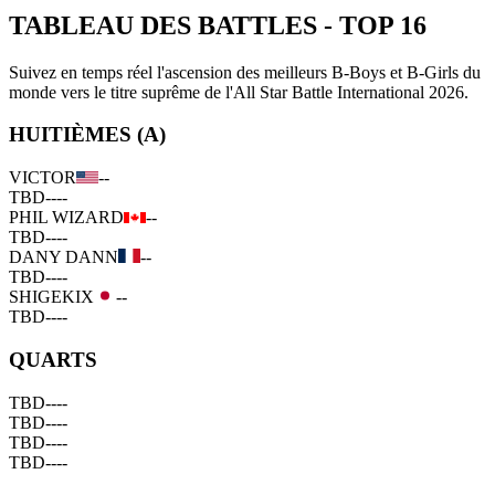
TABLEAU DES BATTLES
-
TOP 16
Suivez en temps réel l'ascension des meilleurs B-Boys et B-Girls du
monde vers le titre suprême de l'All Star Battle International 2026.
HUITIÈMES (A)
VICTOR
--
TBD
--
--
PHIL WIZARD
--
TBD
--
--
DANY DANN
--
TBD
--
--
SHIGEKIX
--
TBD
--
--
QUARTS
TBD
--
--
TBD
--
--
TBD
--
--
TBD
--
--