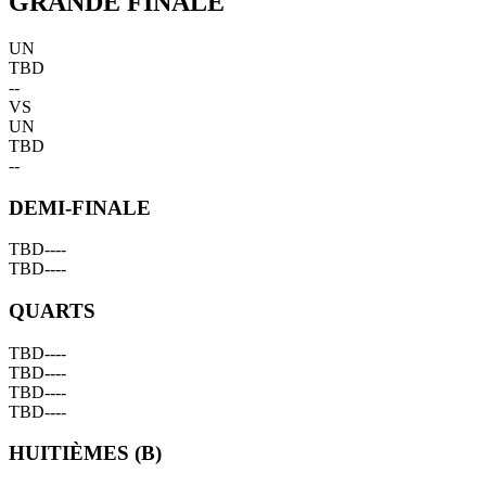
GRANDE FINALE
UN
TBD
--
VS
UN
TBD
--
DEMI-FINALE
TBD
--
--
TBD
--
--
QUARTS
TBD
--
--
TBD
--
--
TBD
--
--
TBD
--
--
HUITIÈMES (B)