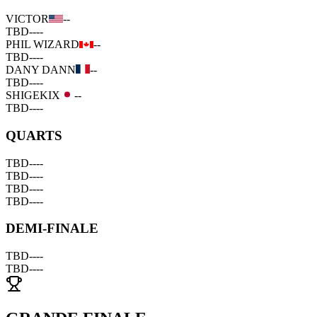
VICTOR
--
TBD
--
--
PHIL WIZARD
--
TBD
--
--
DANY DANN
--
TBD
--
--
SHIGEKIX
--
TBD
--
--
QUARTS
TBD
--
--
TBD
--
--
TBD
--
--
TBD
--
--
DEMI-FINALE
TBD
--
--
TBD
--
--