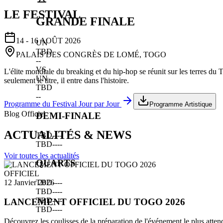
LE FESTIVAL
GRANDE FINALE
14 - 16 AOÛT 2026
UN
TBD
PALAIS DES CONGRÈS DE LOMÉ, TOGO
--
VS
L'élite mondiale du breaking et du hip-hop se réunit sur les terres du
UN
seulement le titre, il entre dans l'histoire.
TBD
--
Programme du Festival Jour par Jour
Programme Artistique
Blog Officiel
DEMI-FINALE
ACTUALITÉS & NEWS
TBD
--
--
TBD
--
--
Voir toutes les actualités
QUARTS
OFFICIEL
TBD
--
--
12 Janvier 2026
TBD
--
--
TBD
--
--
LANCEMENT OFFICIEL DU TOGO 2026
TBD
--
--
Découvrez les coulisses de la préparation de l'événement le plus atten