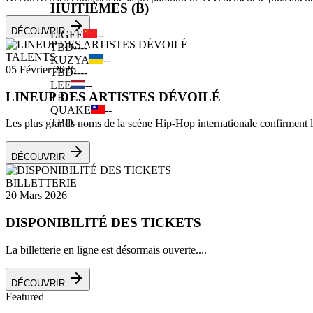
HUITIÈMES (B)
DÉCOUVRIR
LIGEE
--
TBD
--
--
TALENTS
KUZYA
--
05 Février 2026
TBD
--
--
LEE
--
LINEUP DES ARTISTES DÉVOILÉ
TBD
--
--
QUAKE
--
TBD
--
--
Les plus grands noms de la scène Hip-Hop internationale confirment leu
DÉCOUVRIR
BILLETTERIE
20 Mars 2026
DISPONIBILITÉ DES TICKETS
La billetterie en ligne est désormais ouverte....
DÉCOUVRIR
Featured