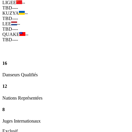
LIGEE
--
TBD
--
--
KUZYA
--
TBD
--
--
LEE
--
TBD
--
--
QUAKE
--
TBD
--
--
16
Danseurs Qualifiés
12
Nations Représentées
8
Juges Internationaux
Exclusif