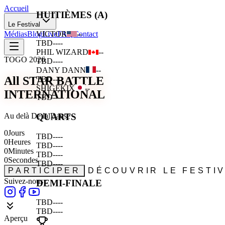
Accueil
HUITIÈMES (A)
Le Festival
Médias
Blog
Live
FAQ
Contact
VICTOR
--
TBD
--
--
PHIL WIZARD
--
TOGO 2026
TBD
--
--
DANY DANN
--
All STAR BATTLE
TBD
--
--
SHIGEKIX
--
INTERNATIONAL
TBD
--
--
Au delà De la Danse
QUARTS
0
Jours
TBD
--
--
0
Heures
TBD
--
--
0
Minutes
TBD
--
--
0
Secondes
TBD
--
--
PARTICIPER
DÉCOUVRIR LE FESTI
Suivez-nous :
DEMI-FINALE
TBD
--
--
TBD
--
--
Aperçu