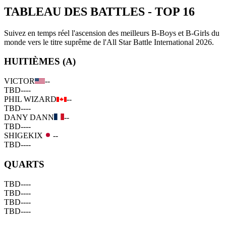
TABLEAU DES BATTLES
-
TOP 16
Suivez en temps réel l'ascension des meilleurs B-Boys et B-Girls du
monde vers le titre suprême de l'All Star Battle International 2026.
HUITIÈMES (A)
VICTOR
--
TBD
--
--
PHIL WIZARD
--
TBD
--
--
DANY DANN
--
TBD
--
--
SHIGEKIX
--
TBD
--
--
QUARTS
TBD
--
--
TBD
--
--
TBD
--
--
TBD
--
--