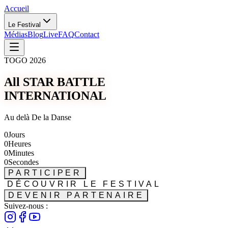
Accueil
Le Festival
Médias
Blog
Live
FAQ
Contact
TOGO 2026
All STAR BATTLE
INTERNATIONAL
Au delà De la Danse
0
Jours
0
Heures
0
Minutes
0
Secondes
PARTICIPER
DÉCOUVRIR LE FESTIVAL
DEVENIR PARTENAIRE
Suivez-nous :