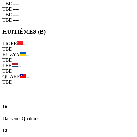
TBD
--
--
TBD
--
--
TBD
--
--
TBD
--
--
HUITIÈMES (B)
LIGEE
--
TBD
--
--
KUZYA
--
TBD
--
--
LEE
--
TBD
--
--
QUAKE
--
TBD
--
--
16
Danseurs Qualifiés
12