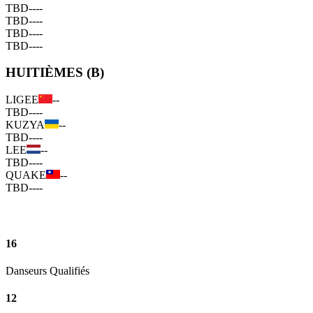
TBD
--
--
TBD
--
--
TBD
--
--
TBD
--
--
HUITIÈMES (B)
LIGEE
--
TBD
--
--
KUZYA
--
TBD
--
--
LEE
--
TBD
--
--
QUAKE
--
TBD
--
--
16
Danseurs Qualifiés
12