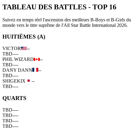
TABLEAU DES BATTLES
-
TOP 16
Suivez en temps réel l'ascension des meilleurs B-Boys et B-Girls du
monde vers le titre suprême de l'All Star Battle International 2026.
HUITIÈMES (A)
VICTOR
--
TBD
--
--
PHIL WIZARD
--
TBD
--
--
DANY DANN
--
TBD
--
--
SHIGEKIX
--
TBD
--
--
QUARTS
TBD
--
--
TBD
--
--
TBD
--
--
TBD
--
--