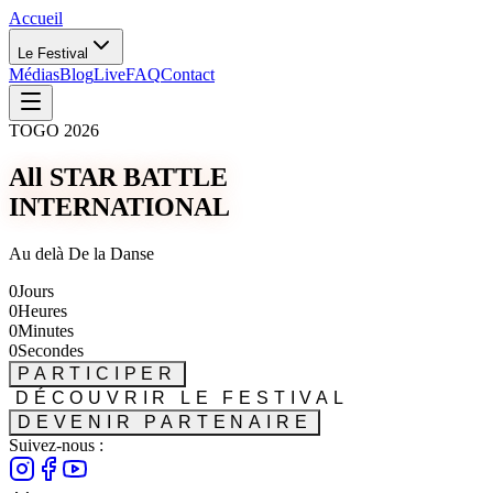
Accueil
Le Festival
Médias
Blog
Live
FAQ
Contact
TOGO 2026
All STAR BATTLE
INTERNATIONAL
Au delà De la Danse
0
Jours
0
Heures
0
Minutes
0
Secondes
PARTICIPER
DÉCOUVRIR LE FESTIVAL
DEVENIR PARTENAIRE
Suivez-nous :