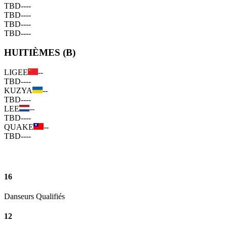
TBD
--
--
TBD
--
--
TBD
--
--
TBD
--
--
HUITIÈMES (B)
LIGEE
--
TBD
--
--
KUZYA
--
TBD
--
--
LEE
--
TBD
--
--
QUAKE
--
TBD
--
--
16
Danseurs Qualifiés
12