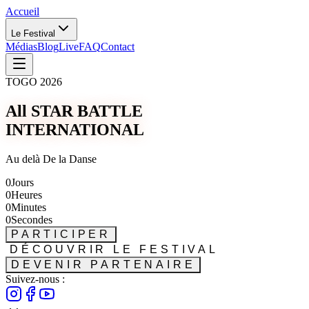
Accueil
Le Festival
Médias
Blog
Live
FAQ
Contact
TOGO 2026
All STAR BATTLE
INTERNATIONAL
Au delà De la Danse
0
Jours
0
Heures
0
Minutes
0
Secondes
PARTICIPER
DÉCOUVRIR LE FESTIVAL
DEVENIR PARTENAIRE
Suivez-nous :