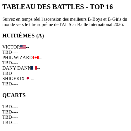
TABLEAU DES BATTLES
-
TOP 16
Suivez en temps réel l'ascension des meilleurs B-Boys et B-Girls du
monde vers le titre suprême de l'All Star Battle International 2026.
HUITIÈMES (A)
VICTOR
--
TBD
--
--
PHIL WIZARD
--
TBD
--
--
DANY DANN
--
TBD
--
--
SHIGEKIX
--
TBD
--
--
QUARTS
TBD
--
--
TBD
--
--
TBD
--
--
TBD
--
--