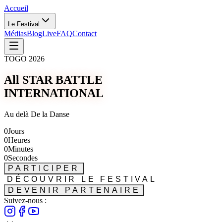
Accueil
Le Festival
Médias
Blog
Live
FAQ
Contact
TOGO 2026
All STAR BATTLE
INTERNATIONAL
Au delà De la Danse
0
Jours
0
Heures
0
Minutes
0
Secondes
PARTICIPER
DÉCOUVRIR LE FESTIVAL
DEVENIR PARTENAIRE
Suivez-nous :