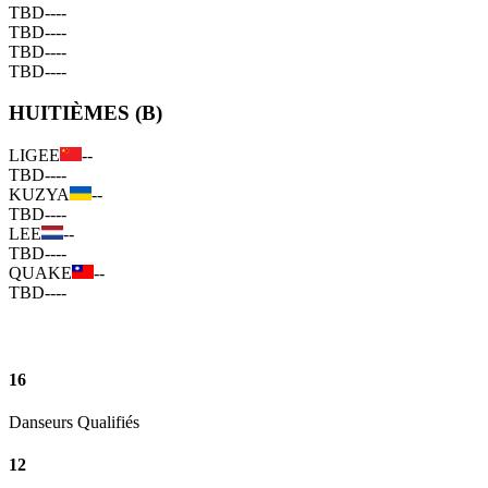
TBD
--
--
TBD
--
--
TBD
--
--
TBD
--
--
HUITIÈMES (B)
LIGEE
--
TBD
--
--
KUZYA
--
TBD
--
--
LEE
--
TBD
--
--
QUAKE
--
TBD
--
--
16
Danseurs Qualifiés
12