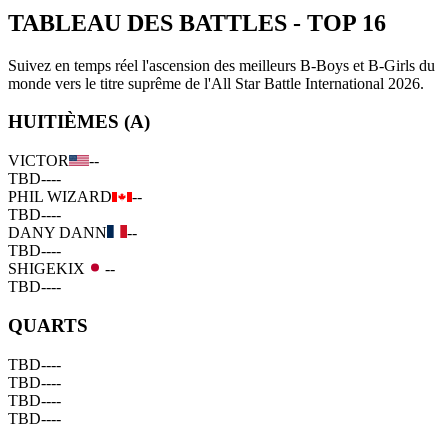
TABLEAU DES BATTLES
-
TOP 16
Suivez en temps réel l'ascension des meilleurs B-Boys et B-Girls du
monde vers le titre suprême de l'All Star Battle International 2026.
HUITIÈMES (A)
VICTOR
--
TBD
--
--
PHIL WIZARD
--
TBD
--
--
DANY DANN
--
TBD
--
--
SHIGEKIX
--
TBD
--
--
QUARTS
TBD
--
--
TBD
--
--
TBD
--
--
TBD
--
--