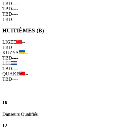
TBD
--
--
TBD
--
--
TBD
--
--
TBD
--
--
HUITIÈMES (B)
LIGEE
--
TBD
--
--
KUZYA
--
TBD
--
--
LEE
--
TBD
--
--
QUAKE
--
TBD
--
--
16
Danseurs Qualifiés
12