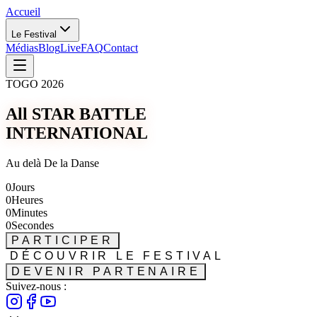
Accueil
Le Festival
Médias
Blog
Live
FAQ
Contact
TOGO 2026
All STAR BATTLE
INTERNATIONAL
Au delà De la Danse
0
Jours
0
Heures
0
Minutes
0
Secondes
PARTICIPER
DÉCOUVRIR LE FESTIVAL
DEVENIR PARTENAIRE
Suivez-nous :