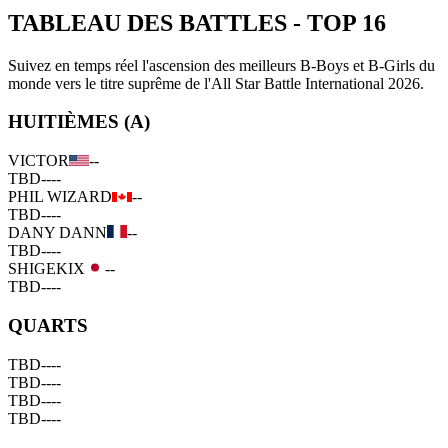
TABLEAU DES BATTLES
-
TOP 16
Suivez en temps réel l'ascension des meilleurs B-Boys et B-Girls du
monde vers le titre suprême de l'All Star Battle International 2026.
HUITIÈMES (A)
VICTOR
--
TBD
--
--
PHIL WIZARD
--
TBD
--
--
DANY DANN
--
TBD
--
--
SHIGEKIX
--
TBD
--
--
QUARTS
TBD
--
--
TBD
--
--
TBD
--
--
TBD
--
--