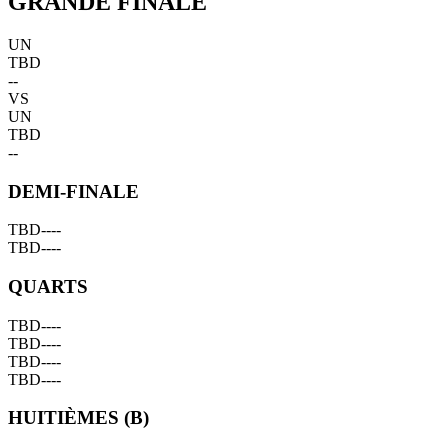
GRANDE FINALE
UN
TBD
--
VS
UN
TBD
--
DEMI-FINALE
TBD
--
--
TBD
--
--
QUARTS
TBD
--
--
TBD
--
--
TBD
--
--
TBD
--
--
HUITIÈMES (B)