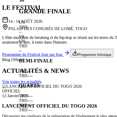
LE FESTIVAL
GRANDE FINALE
14 - 16 AOÛT 2026
UN
TBD
PALAIS DES CONGRÈS DE LOMÉ, TOGO
--
VS
L'élite mondiale du breaking et du hip-hop se réunit sur les terres du
UN
seulement le titre, il entre dans l'histoire.
TBD
--
Programme du Festival Jour par Jour
Programme Artistique
Blog Officiel
DEMI-FINALE
ACTUALITÉS & NEWS
TBD
--
--
TBD
--
--
Voir toutes les actualités
QUARTS
OFFICIEL
TBD
--
--
12 Janvier 2026
TBD
--
--
TBD
--
--
LANCEMENT OFFICIEL DU TOGO 2026
TBD
--
--
Découvrez les coulisses de la préparation de l'événement le plus atten