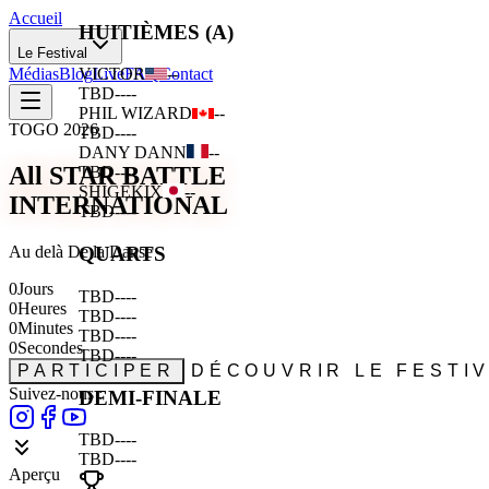
Accueil
HUITIÈMES (A)
Le Festival
Médias
Blog
Live
FAQ
Contact
VICTOR
--
TBD
--
--
PHIL WIZARD
--
TOGO 2026
TBD
--
--
DANY DANN
--
All STAR BATTLE
TBD
--
--
SHIGEKIX
--
INTERNATIONAL
TBD
--
--
Au delà De la Danse
QUARTS
0
Jours
TBD
--
--
0
Heures
TBD
--
--
0
Minutes
TBD
--
--
0
Secondes
TBD
--
--
PARTICIPER
DÉCOUVRIR LE FESTI
Suivez-nous :
DEMI-FINALE
TBD
--
--
TBD
--
--
Aperçu