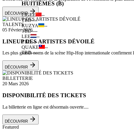
HUITIÈMES (B)
DÉCOUVRIR
LIGEE
--
TBD
--
--
TALENTS
KUZYA
--
05 Février 2026
TBD
--
--
LEE
--
LINEUP DES ARTISTES DÉVOILÉ
TBD
--
--
QUAKE
--
TBD
--
--
Les plus grands noms de la scène Hip-Hop internationale confirment leu
DÉCOUVRIR
BILLETTERIE
20 Mars 2026
DISPONIBILITÉ DES TICKETS
La billetterie en ligne est désormais ouverte....
DÉCOUVRIR
Featured