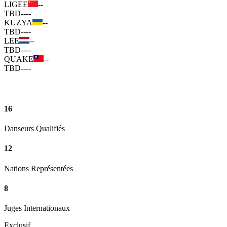
LIGEE
--
TBD
--
--
KUZYA
--
TBD
--
--
LEE
--
TBD
--
--
QUAKE
--
TBD
--
--
16
Danseurs Qualifiés
12
Nations Représentées
8
Juges Internationaux
Exclusif