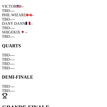
VICTOR
--
TBD
--
--
PHIL WIZARD
--
TBD
--
--
DANY DANN
--
TBD
--
--
SHIGEKIX
--
TBD
--
--
QUARTS
TBD
--
--
TBD
--
--
TBD
--
--
TBD
--
--
DEMI-FINALE
TBD
--
--
TBD
--
--