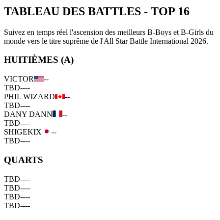
TABLEAU DES BATTLES
-
TOP 16
Suivez en temps réel l'ascension des meilleurs B-Boys et B-Girls du
monde vers le titre suprême de l'All Star Battle International 2026.
HUITIÈMES (A)
VICTOR
--
TBD
--
--
PHIL WIZARD
--
TBD
--
--
DANY DANN
--
TBD
--
--
SHIGEKIX
--
TBD
--
--
QUARTS
TBD
--
--
TBD
--
--
TBD
--
--
TBD
--
--