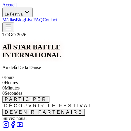
Accueil
Le Festival
Médias
Blog
Live
FAQ
Contact
TOGO 2026
All STAR BATTLE
INTERNATIONAL
Au delà De la Danse
0
Jours
0
Heures
0
Minutes
0
Secondes
PARTICIPER
DÉCOUVRIR LE FESTIVAL
DEVENIR PARTENAIRE
Suivez-nous :