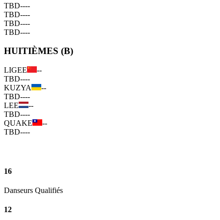
TBD
--
--
TBD
--
--
TBD
--
--
TBD
--
--
HUITIÈMES (B)
LIGEE
--
TBD
--
--
KUZYA
--
TBD
--
--
LEE
--
TBD
--
--
QUAKE
--
TBD
--
--
16
Danseurs Qualifiés
12