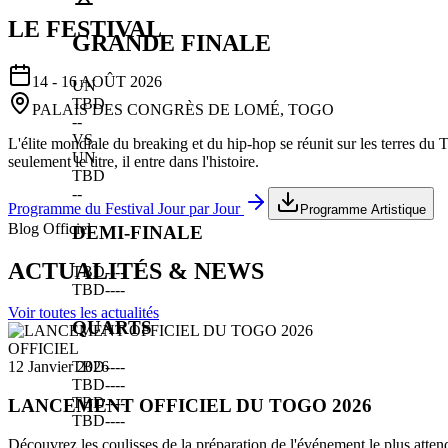
LE FESTIVAL
GRANDE FINALE
14 - 16 AOÛT 2026
UN
TBD
PALAIS DES CONGRÈS DE LOMÉ, TOGO
--
VS
L'élite mondiale du breaking et du hip-hop se réunit sur les terres du
UN
seulement le titre, il entre dans l'histoire.
TBD
--
Programme du Festival Jour par Jour
Programme Artistique
Blog Officiel
DEMI-FINALE
ACTUALITÉS & NEWS
TBD
--
--
TBD
--
--
Voir toutes les actualités
QUARTS
OFFICIEL
TBD
--
--
12 Janvier 2026
TBD
--
--
TBD
--
--
LANCEMENT OFFICIEL DU TOGO 2026
TBD
--
--
Découvrez les coulisses de la préparation de l'événement le plus atten