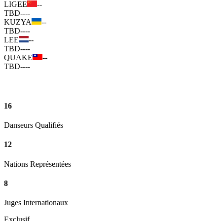
LIGEE
--
TBD
--
--
KUZYA
--
TBD
--
--
LEE
--
TBD
--
--
QUAKE
--
TBD
--
--
16
Danseurs Qualifiés
12
Nations Représentées
8
Juges Internationaux
Exclusif