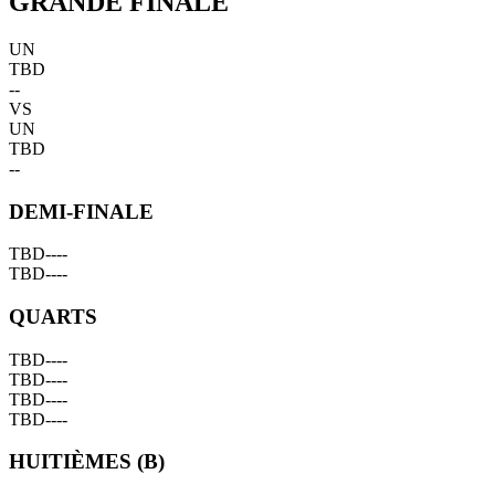
GRANDE FINALE
UN
TBD
--
VS
UN
TBD
--
DEMI-FINALE
TBD
--
--
TBD
--
--
QUARTS
TBD
--
--
TBD
--
--
TBD
--
--
TBD
--
--
HUITIÈMES (B)