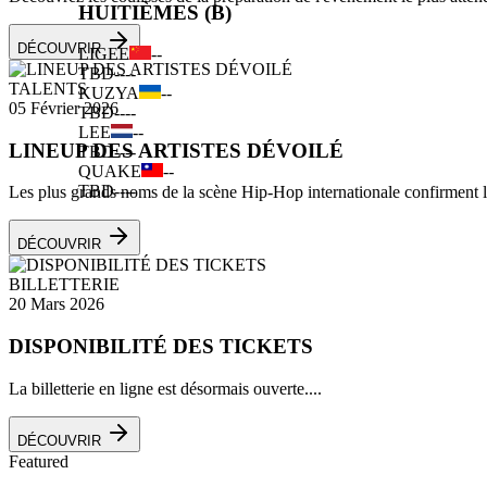
HUITIÈMES (B)
DÉCOUVRIR
LIGEE
--
TBD
--
--
TALENTS
KUZYA
--
05 Février 2026
TBD
--
--
LEE
--
LINEUP DES ARTISTES DÉVOILÉ
TBD
--
--
QUAKE
--
TBD
--
--
Les plus grands noms de la scène Hip-Hop internationale confirment leu
DÉCOUVRIR
BILLETTERIE
20 Mars 2026
DISPONIBILITÉ DES TICKETS
La billetterie en ligne est désormais ouverte....
DÉCOUVRIR
Featured