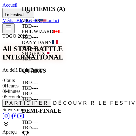
Accueil
HUITIÈMES (A)
Le Festival
Médias
Blog
Live
FAQ
Contact
VICTOR
--
TBD
--
--
PHIL WIZARD
--
TOGO 2026
TBD
--
--
DANY DANN
--
All STAR BATTLE
TBD
--
--
SHIGEKIX
--
INTERNATIONAL
TBD
--
--
Au delà De la Danse
QUARTS
0
Jours
TBD
--
--
0
Heures
TBD
--
--
0
Minutes
TBD
--
--
0
Secondes
TBD
--
--
PARTICIPER
DÉCOUVRIR LE FESTI
Suivez-nous :
DEMI-FINALE
TBD
--
--
TBD
--
--
Aperçu