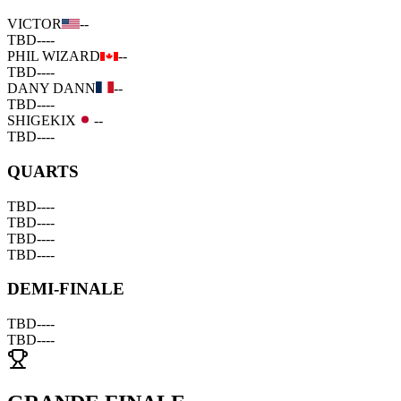
VICTOR
--
TBD
--
--
PHIL WIZARD
--
TBD
--
--
DANY DANN
--
TBD
--
--
SHIGEKIX
--
TBD
--
--
QUARTS
TBD
--
--
TBD
--
--
TBD
--
--
TBD
--
--
DEMI-FINALE
TBD
--
--
TBD
--
--