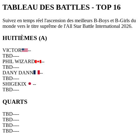
TABLEAU DES BATTLES
-
TOP 16
Suivez en temps réel l'ascension des meilleurs B-Boys et B-Girls du
monde vers le titre suprême de l'All Star Battle International 2026.
HUITIÈMES (A)
VICTOR
--
TBD
--
--
PHIL WIZARD
--
TBD
--
--
DANY DANN
--
TBD
--
--
SHIGEKIX
--
TBD
--
--
QUARTS
TBD
--
--
TBD
--
--
TBD
--
--
TBD
--
--