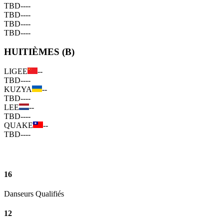
TBD
--
--
TBD
--
--
TBD
--
--
TBD
--
--
HUITIÈMES (B)
LIGEE
--
TBD
--
--
KUZYA
--
TBD
--
--
LEE
--
TBD
--
--
QUAKE
--
TBD
--
--
16
Danseurs Qualifiés
12