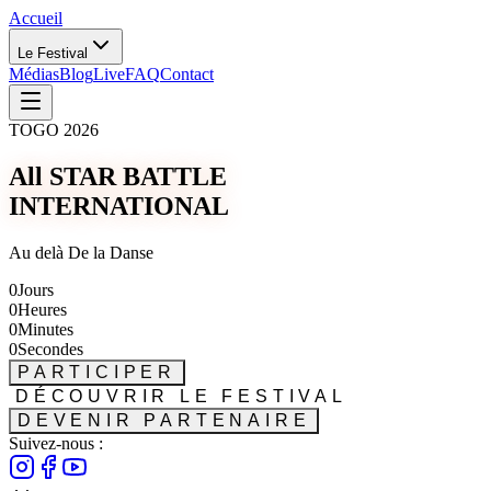
Accueil
Le Festival
Médias
Blog
Live
FAQ
Contact
TOGO 2026
All STAR BATTLE
INTERNATIONAL
Au delà De la Danse
0
Jours
0
Heures
0
Minutes
0
Secondes
PARTICIPER
DÉCOUVRIR LE FESTIVAL
DEVENIR PARTENAIRE
Suivez-nous :