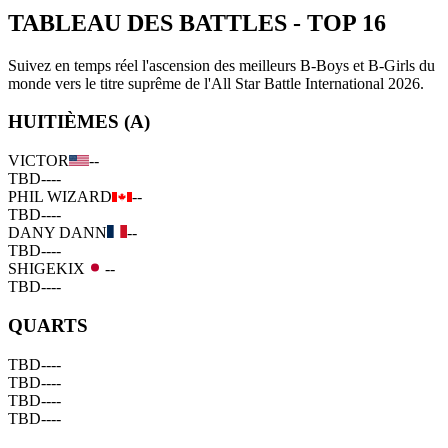
TABLEAU DES BATTLES
-
TOP 16
Suivez en temps réel l'ascension des meilleurs B-Boys et B-Girls du
monde vers le titre suprême de l'All Star Battle International 2026.
HUITIÈMES (A)
VICTOR
--
TBD
--
--
PHIL WIZARD
--
TBD
--
--
DANY DANN
--
TBD
--
--
SHIGEKIX
--
TBD
--
--
QUARTS
TBD
--
--
TBD
--
--
TBD
--
--
TBD
--
--