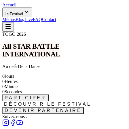
Accueil
Le Festival
Médias
Blog
Live
FAQ
Contact
TOGO 2026
All STAR BATTLE
INTERNATIONAL
Au delà De la Danse
0
Jours
0
Heures
0
Minutes
0
Secondes
PARTICIPER
DÉCOUVRIR LE FESTIVAL
DEVENIR PARTENAIRE
Suivez-nous :