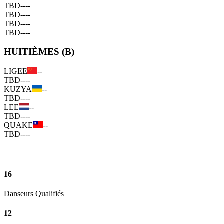
TBD
--
--
TBD
--
--
TBD
--
--
TBD
--
--
HUITIÈMES (B)
LIGEE
--
TBD
--
--
KUZYA
--
TBD
--
--
LEE
--
TBD
--
--
QUAKE
--
TBD
--
--
16
Danseurs Qualifiés
12