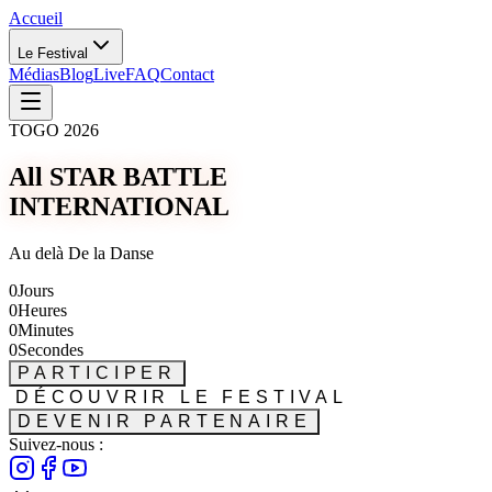
Accueil
Le Festival
Médias
Blog
Live
FAQ
Contact
TOGO 2026
All STAR BATTLE
INTERNATIONAL
Au delà De la Danse
0
Jours
0
Heures
0
Minutes
0
Secondes
PARTICIPER
DÉCOUVRIR LE FESTIVAL
DEVENIR PARTENAIRE
Suivez-nous :