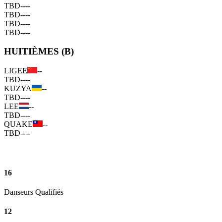
TBD
--
--
TBD
--
--
TBD
--
--
TBD
--
--
HUITIÈMES (B)
LIGEE
--
TBD
--
--
KUZYA
--
TBD
--
--
LEE
--
TBD
--
--
QUAKE
--
TBD
--
--
16
Danseurs Qualifiés
12