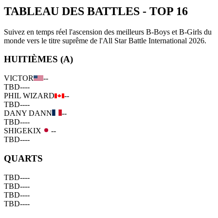
TABLEAU DES BATTLES
-
TOP 16
Suivez en temps réel l'ascension des meilleurs B-Boys et B-Girls du
monde vers le titre suprême de l'All Star Battle International 2026.
HUITIÈMES (A)
VICTOR
--
TBD
--
--
PHIL WIZARD
--
TBD
--
--
DANY DANN
--
TBD
--
--
SHIGEKIX
--
TBD
--
--
QUARTS
TBD
--
--
TBD
--
--
TBD
--
--
TBD
--
--