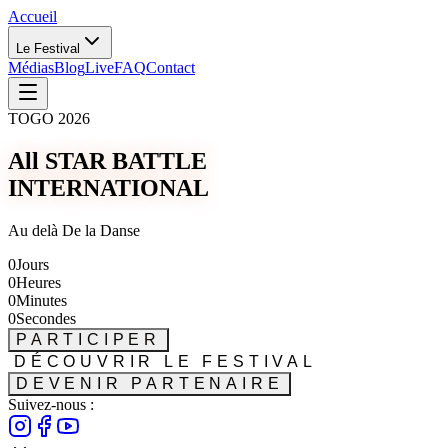
Accueil
Le Festival
Médias
Blog
Live
FAQ
Contact
TOGO 2026
All STAR BATTLE
INTERNATIONAL
Au delà De la Danse
0
Jours
0
Heures
0
Minutes
0
Secondes
PARTICIPER
DÉCOUVRIR LE FESTIVAL
DEVENIR PARTENAIRE
Suivez-nous :