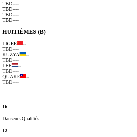
TBD
--
--
TBD
--
--
TBD
--
--
TBD
--
--
HUITIÈMES (B)
LIGEE
--
TBD
--
--
KUZYA
--
TBD
--
--
LEE
--
TBD
--
--
QUAKE
--
TBD
--
--
16
Danseurs Qualifiés
12