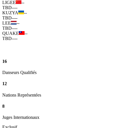
LIGEE
--
TBD
--
--
KUZYA
--
TBD
--
--
LEE
--
TBD
--
--
QUAKE
--
TBD
--
--
16
Danseurs Qualifiés
12
Nations Représentées
8
Juges Internationaux
Exclusif