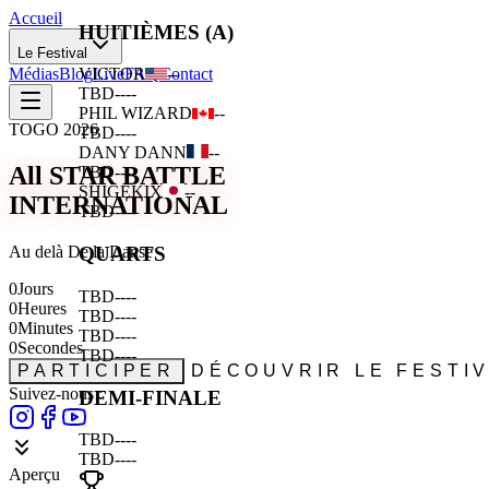
Accueil
HUITIÈMES (A)
Le Festival
Médias
Blog
Live
FAQ
Contact
VICTOR
--
TBD
--
--
PHIL WIZARD
--
TOGO 2026
TBD
--
--
DANY DANN
--
All STAR BATTLE
TBD
--
--
SHIGEKIX
--
INTERNATIONAL
TBD
--
--
Au delà De la Danse
QUARTS
0
Jours
TBD
--
--
0
Heures
TBD
--
--
0
Minutes
TBD
--
--
0
Secondes
TBD
--
--
PARTICIPER
DÉCOUVRIR LE FESTI
Suivez-nous :
DEMI-FINALE
TBD
--
--
TBD
--
--
Aperçu