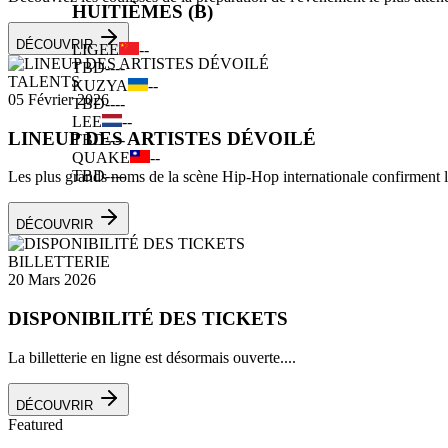
HUITIÈMES (B)
DÉCOUVRIR
LIGEE
--
TBD
--
--
TALENTS
KUZYA
--
05 Février 2026
TBD
--
--
LEE
--
LINEUP DES ARTISTES DÉVOILÉ
TBD
--
--
QUAKE
--
TBD
--
--
Les plus grands noms de la scène Hip-Hop internationale confirment leu
DÉCOUVRIR
BILLETTERIE
20 Mars 2026
DISPONIBILITÉ DES TICKETS
La billetterie en ligne est désormais ouverte....
DÉCOUVRIR
Featured