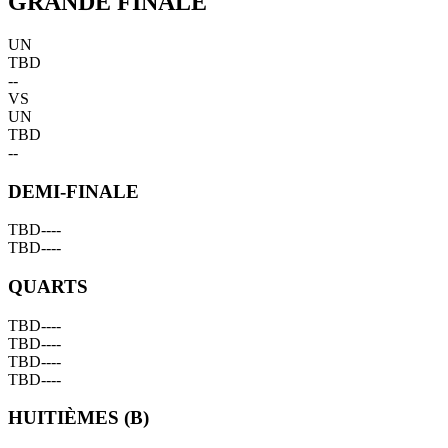
GRANDE FINALE
UN
TBD
--
VS
UN
TBD
--
DEMI-FINALE
TBD
--
--
TBD
--
--
QUARTS
TBD
--
--
TBD
--
--
TBD
--
--
TBD
--
--
HUITIÈMES (B)