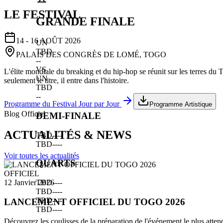
LE FESTIVAL
GRANDE FINALE
14 - 16 AOÛT 2026
UN
TBD
PALAIS DES CONGRÈS DE LOMÉ, TOGO
--
VS
L'élite mondiale du breaking et du hip-hop se réunit sur les terres du
UN
seulement le titre, il entre dans l'histoire.
TBD
--
Programme du Festival Jour par Jour
Programme Artistique
Blog Officiel
DEMI-FINALE
ACTUALITÉS & NEWS
TBD
--
--
TBD
--
--
Voir toutes les actualités
QUARTS
OFFICIEL
TBD
--
--
12 Janvier 2026
TBD
--
--
TBD
--
--
LANCEMENT OFFICIEL DU TOGO 2026
TBD
--
--
Découvrez les coulisses de la préparation de l'événement le plus atten