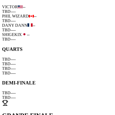
VICTOR
--
TBD
--
--
PHIL WIZARD
--
TBD
--
--
DANY DANN
--
TBD
--
--
SHIGEKIX
--
TBD
--
--
QUARTS
TBD
--
--
TBD
--
--
TBD
--
--
TBD
--
--
DEMI-FINALE
TBD
--
--
TBD
--
--